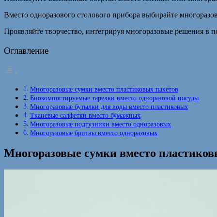
Вместо одноразового столового прибора выбирайте многоразо
Проявляйте творчество, интегрируя многоразовые решения в п
Оглавление
Многоразовые сумки вместо пластиковых пакетов
Биокомпостируемые тарелки вместо одноразовой посуды
Многоразовые бутылки для воды вместо пластиковых
Тканевые салфетки вместо бумажных
Многоразовые подгузники вместо одноразовых
Многоразовые бритвы вместо одноразовых
Многоразовые сумки вместо пластиков