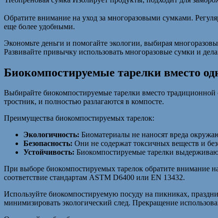
Обратите внимание на уход за многоразовыми сумками. Регуляр
еще более удобными.
Экономьте деньги и помогайте экологии, выбирая многоразовые
Развивайте привычку использовать многоразовые сумки и делай
Биокомпостируемые тарелки вместо од
Выбирайте биокомпостируемые тарелки вместо традиционной о
тростник, и полностью разлагаются в компосте.
Преимущества биокомпостируемых тарелок:
Экологичность:
Биоматериалы не наносят вреда окружаю
Безопасность:
Они не содержат токсичных веществ и бе
Устойчивость:
Биокомпостируемые тарелки выдерживают 
При выборе биокомпостируемых тарелок обратите внимание на
соответствие стандартам ASTM D6400 или EN 13432.
Используйте биокомпостируемую посуду на пикниках, праздник
минимизировать экологический след. Прекращение использовани