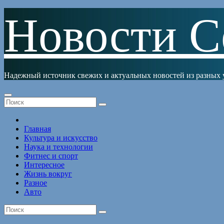
Перейти
Новости С
к
содержимому
Надежный источник свежих и актуальных новостей из разных 
Главная
Культура и искусство
Наука и технологии
Фитнес и спорт
Интересное
Жизнь вокруг
Разное
Авто