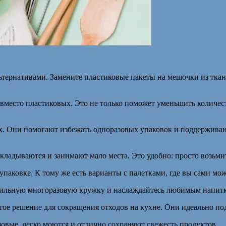
льтернативами. Замените пластиковые пакеты на мешочки из тка
вместо пластиковых. Это не только поможет уменьшить количес
рах. Они помогают избежать одноразовых упаковок и поддержив
кладываются и занимают мало места. Это удобно: просто возьмит
паковке. К тому же есть варианты с палетками, где вы сами мож
стильную многоразовую кружку и наслаждайтесь любимым напитко
ое решение для сокращения отходов на кухне. Они идеально под
овые, легко моются и отлично сохраняют свежесть продуктов.