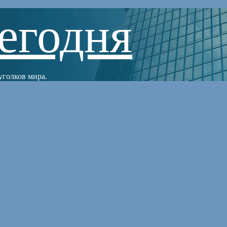
егодня
уголков мира.