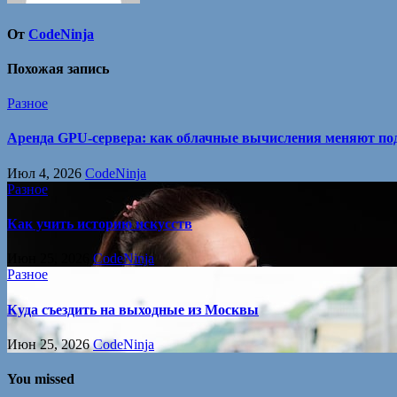
От
CodeNinja
Похожая запись
Разное
Аренда GPU-сервера: как облачные вычисления меняют под
Июл 4, 2026
CodeNinja
Разное
Как учить историю искусств
Июн 25, 2026
CodeNinja
Разное
Куда съездить на выходные из Москвы
Июн 25, 2026
CodeNinja
You missed