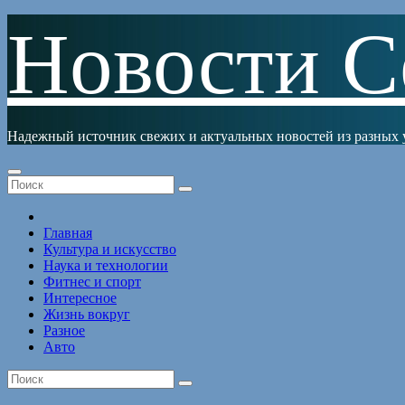
Перейти
Новости С
к
содержимому
Надежный источник свежих и актуальных новостей из разных 
Главная
Культура и искусство
Наука и технологии
Фитнес и спорт
Интересное
Жизнь вокруг
Разное
Авто