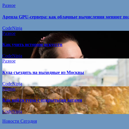
Разное
Аренда GPU-сервера: как облачные вычисления меняют под
CodeNinja
Разное
Как учить историю искусств
CodeNinja
Разное
Куда съездить на выходные из Москвы
CodeNinja
Разное
Как найти туры с открытыми датами
CodeNinja
Новости Сегодня