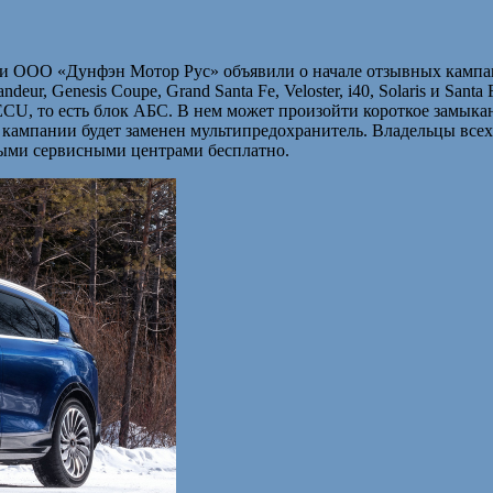
ООО «Дунфэн Мотор Рус» объявили о начале отзывных кампани
ur, Genesis Coupe, Grand Santa Fe, Veloster, i40, Solaris и San
ECU, то есть блок АБС. В нем может произойти короткое замыка
й кампании будет заменен мультипредохранитель. Владельцы вс
ными сервисными центрами бесплатно.