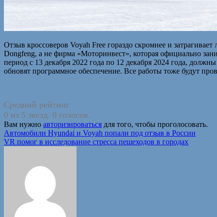
Отзыв кроссоверов Voyah Free гораздо скромнее и затрагивает
Dongfeng, а не фирма «Моторинвест», которая официально зани
период с 13 декабря 2022 года по 12 декабря 2024 года, дол
обновят программное обеспечение. Все работы тоже будут про
Средний рейтинг
0 из 5 звезд. 0 голосов.
Вам нужно
авторизироваться
для того, чтобы проголосовать.
Навигация
Автомобили Hyundai и Voyah попали под отзыв в России
VR помог в исследование стресса пешеходов в городах
по
записям