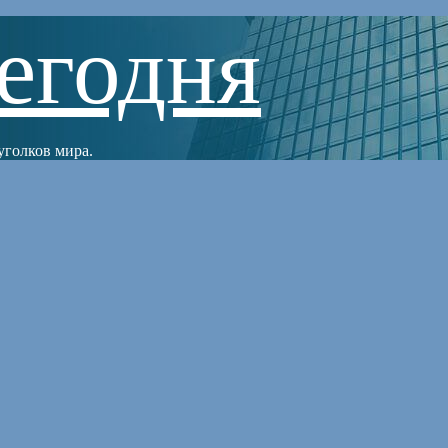
егодня
уголков мира.