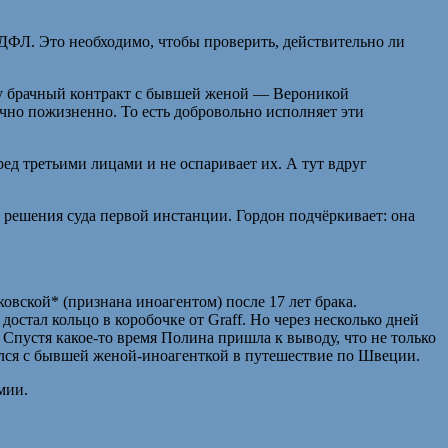
ДФЛ. Это необходимо, чтобы проверить, действительно ли
елу брачный контракт с бывшей женой — Вероникой
ячно пожизненно. То есть добровольно исполняет эти
ед третьими лицами и не оспаривает их. А тут вдруг
 решения суда первой инстанции. Гордон подчёркивает: она
овской* (признана иноагентом) после 17 лет брака.
остал кольцо в коробочке от Graff. Но через несколько дней
 Спустя какое-то время Полина пришла к выводу, что не только
авился с бывшей женой-иноагенткой в путешествие по Швеции.
мии.