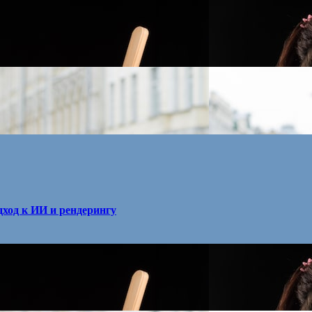
ход к ИИ и рендерингу