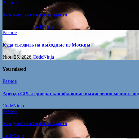
Разное
Как учить историю искусств
Июн 25, 2026
CodeNinja
Разное
Куда съездить на выходные из Москвы
Июн 25, 2026
CodeNinja
You missed
Разное
Аренда GPU-сервера: как облачные вычисления меняют под
CodeNinja
Разное
Как учить историю искусств
CodeNinja