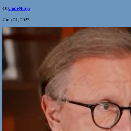
От
CodeNinja
Июн 21, 2025