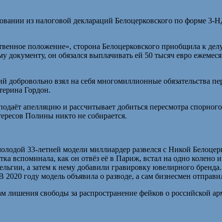
бовании из налоговой деклараций Белоцерковского по форме 3-Н
едственное положение», сторона Белоцерковского приобщила к д
у документу, он обязался выплачивать ей 50 тысяч евро ежемес
ий добровольно взял на себя многомиллионные обязательства пер
терина Гордон.
подаёт апелляцию и рассчитывает добиться пересмотра спорного
тересов Полины никто не собирается.
молодой 33-летней модели миллиардер развелся с Никой Белоцерк
вспоминала, как он отвёз её в Париж, встал на одно колено и д
ельгии, а затем к нему добавили гравировку ювелирного бренда.
. В 2020 году модель объявила о разводе, а сам бизнесмен отпр
ам лишения свободы за распространение фейков о российской ар