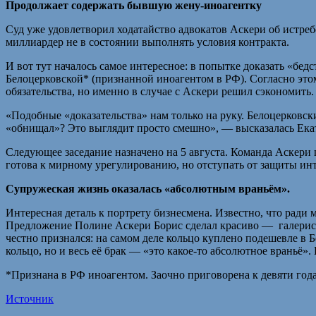
Продолжает содержать бывшую жену-иноагентку
Суд уже удовлетворил ходатайство адвокатов Аскери об истре
миллиардер не в состоянии выполнять условия контракта.
И вот тут началось самое интересное: в попытке доказать «б
Белоцерковской* (признанной иноагентом в РФ). Согласно этом
обязательства, но именно в случае с Аскери решил сэкономить.
«Подобные «доказательства» нам только на руку. Белоцерковск
«обнищал»? Это выглядит просто смешно», — высказалась Ека
Следующее заседание назначено на 5 августа. Команда Аскери 
готова к мирному урегулированию, но отступать от защиты ин
Супружеская жизнь оказалась «абсолютным враньём».
Интересная деталь к портрету бизнесмена. Известно, что ради 
Предложение Полине Аскери Борис сделал красиво — галеристка 
честно признался: на самом деле кольцо куплено подешевле в Б
кольцо, но и весь её брак — «это какое-то абсолютное враньё»
*Признана в РФ иноагентом. Заочно приговорена к девяти год
Источник