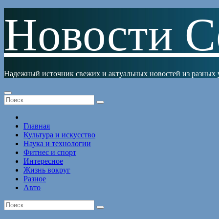
Перейти
Новости С
к
содержимому
Надежный источник свежих и актуальных новостей из разных 
Главная
Культура и искусство
Наука и технологии
Фитнес и спорт
Интересное
Жизнь вокруг
Разное
Авто