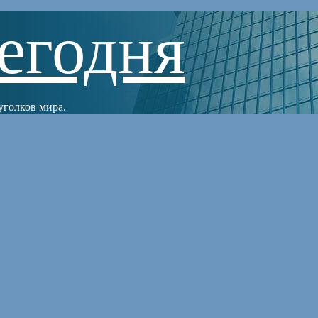
егодня
уголков мира.