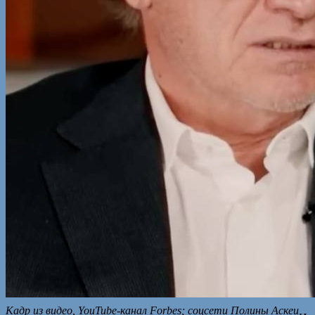
Кадр из видео, YouTube-канал Forbes; соцсети Полины Аскеи