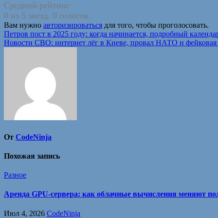
Средний рейтинг
0 из 5 звезд. 0 голосов.
Вам нужно
авторизироваться
для того, чтобы проголосовать.
Навигация
Петров пост в 2025 году: когда начинается, подробный календа
Новости СВО: интернет лёг в Киеве, провал НАТО и фейковая
по
записям
От
CodeNinja
Похожая запись
Разное
Аренда GPU-сервера: как облачные вычисления меняют под
Июл 4, 2026
CodeNinja