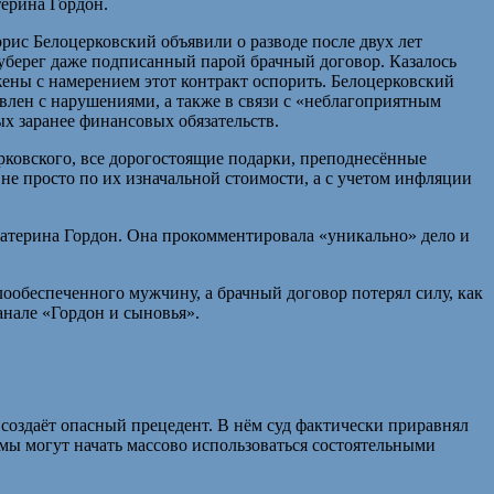
ерина Гордон.
рис Белоцерковский объявили о разводе после двух лет
уберег даже подписанный парой брачный договор. Казалось
ены с намерением этот контракт оспорить. Белоцерковский
влен с нарушениями, а также в связи с «неблагоприятным
ых заранее финансовых обязательств.
рковского, все дорогостоящие подарки, преподнесённые
не просто по их изначальной стоимости, а с учетом инфляции
Екатерина Гордон. Она прокомментировала «уникально» дело и
ообеспеченного мужчину, а брачный договор потерял силу, как
анале «Гордон и сыновья».
 создаёт опасный прецедент. В нём суд фактически приравнял
мы могут начать массово использоваться состоятельными