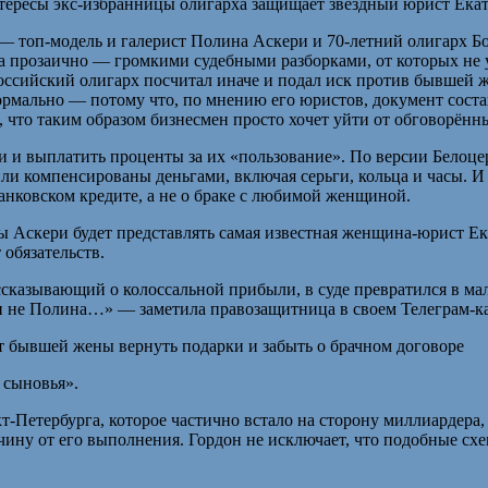
тересы экс-избранницы олигарха защищает звёздный юрист Екат
— топ-модель и галерист Полина Аскери и 70-летний олигарх Бо
а прозаично — громкими судебными разборками, от которых не 
оссийский олигарх посчитал иначе и подал иск против бывшей ж
ормально — потому что, по мнению его юристов, документ соста
что таким образом бизнесмен просто хочет уйти от обговорённ
и и выплатить проценты за их «пользование». По версии Белоце
и компенсированы деньгами, включая серьги, кольца и часы. И 
анковском кредите, а не о браке с любимой женщиной.
есы Аскери будет представлять самая известная женщина-юрист 
 обязательств.
сказывающий о колоссальной прибыли, в суде превратился в мал
ии не Полина…» — заметила правозащитница в своем Телеграм-к
 сыновья».
т-Петербурга, которое частично встало на сторону миллиардера,
ну от его выполнения. Гордон не исключает, что подобные схе