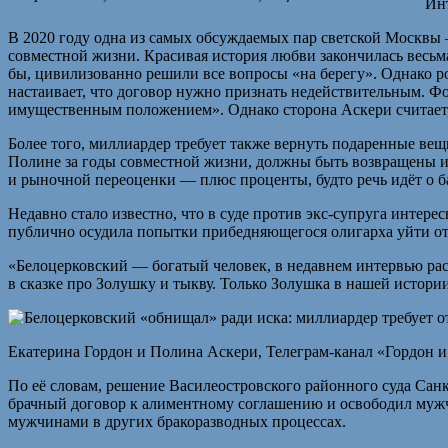
Ин
В 2020 году одна из самых обсуждаемых пар светской Москвы 
совместной жизни. Красивая история любви закончилась весьм
бы, цивилизованно решили все вопросы «на берегу». Однако р
настаивает, что договор нужно признать недействительным. Ф
имущественным положением». Однако сторона Аскери считает, 
Более того, миллиардер требует также вернуть подаренные вещ
Полине за годы совместной жизни, должны быть возвращены ил
и рыночной переоценки — плюс проценты, будто речь идёт о б
Недавно стало известно, что в суде против экс-супруга интер
публично осудила попытки прибедняющегося олигарха уйти от
«Белоцерковский — богатый человек, в недавнем интервью рас
в сказке про Золушку и тыкву. Только Золушка в нашей истор
Екатерина Гордон и Полина Аскери, Телеграм-канал «Гордон и
По её словам, решение Василеостровского районного суда Санк
брачный договор к алиментному соглашению и освободил мужчи
мужчинами в других бракоразводных процессах.