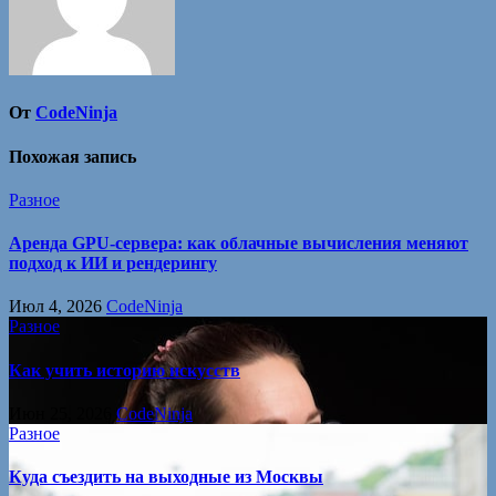
От
CodeNinja
Похожая запись
Разное
Аренда GPU-сервера: как облачные вычисления меняют
подход к ИИ и рендерингу
Июл 4, 2026
CodeNinja
Разное
Как учить историю искусств
Июн 25, 2026
CodeNinja
Разное
Куда съездить на выходные из Москвы