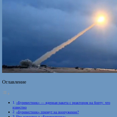
Оглавление
«Буревестник» — ядерная ракета с реактором на борту: что
известно
«Буревестник» примут на вооружение?
Что известно о «Буревестнике»