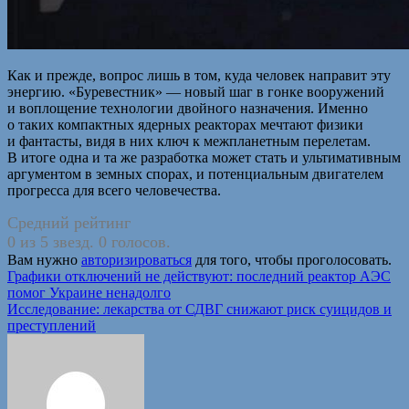
Как и прежде, вопрос лишь в том, куда человек направит эту
энергию. «Буревестник» — новый шаг в гонке вооружений
и воплощение технологии двойного назначения. Именно
о таких компактных ядерных реакторах мечтают физики
и фантасты, видя в них ключ к межпланетным перелетам.
В итоге одна и та же разработка может стать и ультимативным
аргументом в земных спорах, и потенциальным двигателем
прогресса для всего человечества.
Средний рейтинг
0 из 5 звезд. 0 голосов.
Вам нужно
авторизироваться
для того, чтобы проголосовать.
Навигация
Графики отключений не действуют: последний реактор АЭС
помог Украине ненадолго
по
Исследование: лекарства от СДВГ снижают риск суицидов и
записям
преступлений