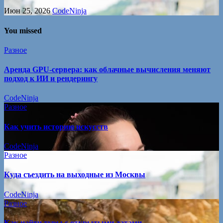
Июн 25, 2026
CodeNinja
You missed
Разное
Аренда GPU-сервера: как облачные вычисления меняют
подход к ИИ и рендерингу
CodeNinja
Разное
Как учить историю искусств
CodeNinja
Разное
Куда съездить на выходные из Москвы
CodeNinja
Разное
Как найти туры с открытыми датами