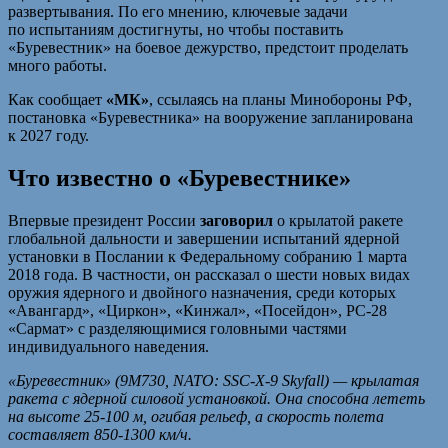
развертывания. По его мнению, ключевые задачи
по испытаниям достигнуты, но чтобы поставить
«Буревестник» на боевое дежурство, предстоит проделать
много работы.
Как сообщает
«МК»
, ссылаясь на планы Минобороны РФ,
постановка «Буревестника» на вооружение запланирована
к 2027 году.
Что известно о «Буревестнике»
Впервые президент России
заговорил
о крылатой ракете
глобальной дальности и завершении испытаний ядерной
установки в Послании к Федеральному собранию 1 марта
2018 года. В частности, он рассказал о шести новых видах
оружия ядерного и двойного назначения, среди которых
«Авангард», «Циркон», «Кинжал», «Посейдон», РС-28
«Сармат» с разделяющимися головными частями
индивидуального наведения.
«Буревестник» (9М730, NATO: SSC-X-9 Skyfall) — крылатая
ракета с ядерной силовой установкой. Она способна лететь
на высоте 25-100 м, огибая рельеф, а скорость полета
составляет 850-1300 км/ч.