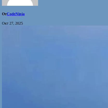
От
CodeNinja
Окт 27, 2025