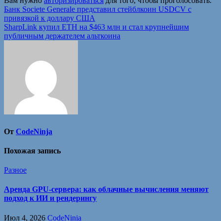
Вам нужно
авторизироваться
для того, чтобы проголосовать.
Навигация
Банк Societe Generale представил стейблкоин USDCV с
привязкой к доллару США
по
SharpLink купил ETH на $463 млн и стал крупнейшим
записям
публичным держателем альткоина
От
CodeNinja
Похожая запись
Разное
Аренда GPU-сервера: как облачные вычисления меняют
подход к ИИ и рендерингу
Июл 4, 2026
CodeNinja