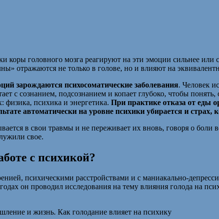
и коры головного мозга реагируют на эти эмоции сильнее или с
лны» отражаются не только в голове, но и влияют на эквивалент
ций зарождаются психосоматические заболевания
. Человек и
тает с сознанием, подсознанием и копает глубоко, чтобы понять, 
: физика, психика и энергетика.
При практике отказа от еды о
льтате автоматически на уровне психики убирается и страх, 
пывается в свои травмы и не переживает их вновь, говоря о боли
служили свое.
аботе с психикой?
ренией, психическими расстройствами и с маниакально-депресс
одах он проводил исследования на тему влияния голода на псих