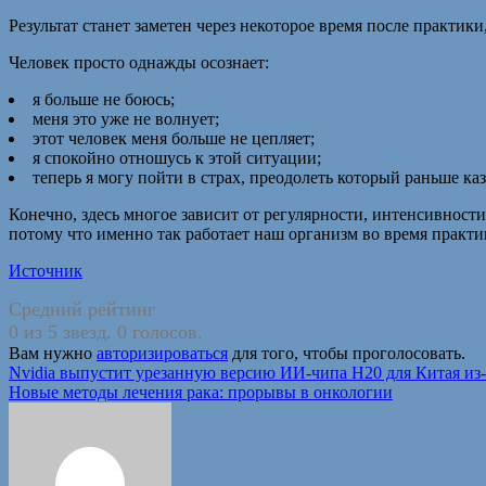
Результат станет заметен через некоторое время после практик
Человек просто однажды осознает:
я больше не боюсь;
меня это уже не волнует;
этот человек меня больше не цепляет;
я спокойно отношусь к этой ситуации;
теперь я могу пойти в страх, преодолеть который раньше к
Конечно, здесь многое зависит от регулярности, интенсивност
потому что именно так работает наш организм во время практи
Источник
Средний рейтинг
0 из 5 звезд. 0 голосов.
Вам нужно
авторизироваться
для того, чтобы проголосовать.
Навигация
Nvidia выпустит урезанную версию ИИ-чипа H20 для Китая и
Новые методы лечения рака: прорывы в онкологии
по
записям