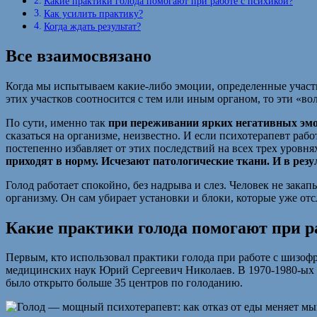
Какие практики голода помогают при работе с психикой?
Как усилить практику?
Когда ждать результат?
Все взаимосвязано
Когда мы испытываем какие-либо эмоции, определенные участк
этих участков соотносится с тем или иным органом, то эти «во
По сути, именно так
при переживании ярких негативных эмо
сказаться на организме, неизвестно. И если психотерапевт рабо
постепенно избавляет от этих последствий на всех трех уровнях
приходят в норму. Исчезают патологические ткани. И в резу
Голод работает спокойно, без надрыва и слез. Человек не зака
организму. Он сам убирает установки и блоки, которые уже от
Какие практики голода помогают при р
Первым, кто использовал практики голода при работе с шизоф
медицинских наук Юрий Сергеевич Николаев. В 1970-1980-ых г
было открыто больше 35 центров по голоданию.