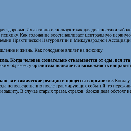
я здоровья. Их активно используют как для диагностики заболев
 психику. Как голодание восстанавливает центральную нервную 
Академии Практической Натуропатии и Международной Ассоциаци
изма.
Когда человек сознательно отказывается от еды, вся эта
аким образом,
у организма появляется возможность направить
ланс все химические реакции и процессы в организме.
Когда у
ода непосредственно после травмирующих событий, то переживан
 защиту. В случае старых травм, страхов, блоков дела обстоят н