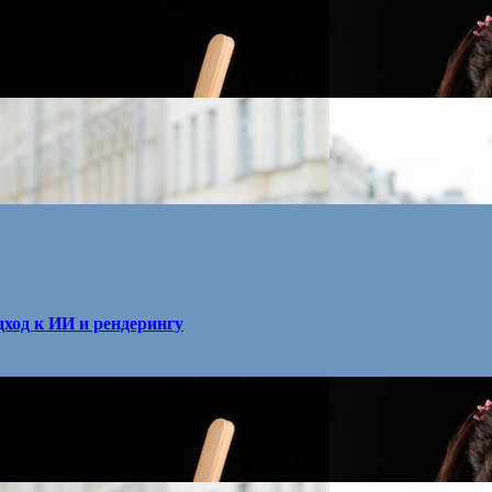
ход к ИИ и рендерингу