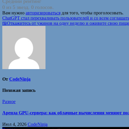
Средний рейтинг
0 из 5 звезд. 0 голосов.
Вам нужно
авторизироваться
для того, чтобы проголосовать.
Навигация
ChatGPT стал пере­хваливать пользова­телей и со всем соглашат
🍱Откажитесь от ужинов на одну неделю и оживите свою пище
по
записям
От
CodeNinja
Похожая запись
Разное
Аренда GPU-сервера: как облачные вычисления меняют под
Июл 4, 2026
CodeNinja