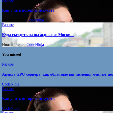
Разное
Как учить историю искусств
Июн 25, 2026
CodeNinja
Разное
Куда съездить на выходные из Москвы
Июн 25, 2026
CodeNinja
You missed
Разное
Аренда GPU-сервера: как облачные вычисления меняют под
CodeNinja
Разное
Как учить историю искусств
CodeNinja
Разное