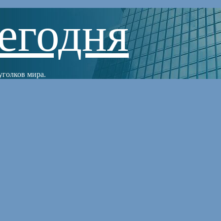
егодня
уголков мира.