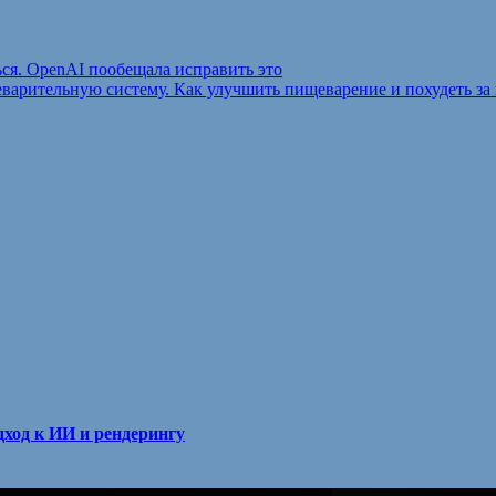
ься. OpenAI пообещала испра­вить это
варительную систему. Как улучшить пищеварение и похудеть за
ход к ИИ и рендерингу