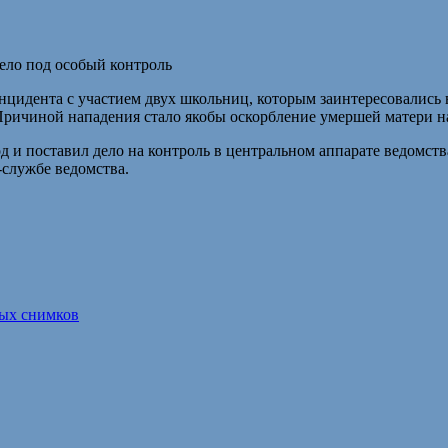
инцидента с участием двух школьниц, которым заинтересовались
Причиной нападения стало якобы оскорбление умершей матери на
д и поставил дело на контроль в центральном аппарате ведомст
-службе ведомства.
вых снимков