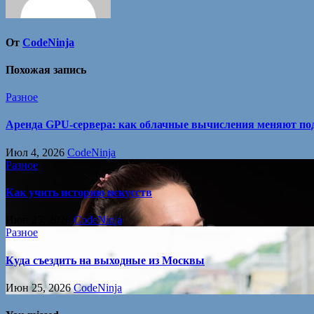
От
CodeNinja
Похожая запись
Разное
Аренда GPU-сервера: как облачные вычисления меняют под
Июл 4, 2026
CodeNinja
Разное
Как учить историю искусств
Июн 25, 2026
CodeNinja
Разное
Куда съездить на выходные из Москвы
Июн 25, 2026
CodeNinja