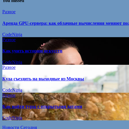
You missed
Разное
Аренда GPU-сервера: как облачные вычисления меняют под
CodeNinja
Разное
Как учить историю искусств
CodeNinja
Разное
Куда съездить на выходные из Москвы
CodeNinja
Разное
Как найти туры с открытыми датами
CodeNinja
Новости Сегодня