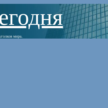
егодня
уголков мира.