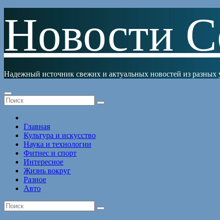
Перейти
Новости С
к
содержимому
Надежный источник свежих и актуальных новостей из разных 
Главная
Культура и искусство
Наука и технологии
Фитнес и спорт
Интересное
Жизнь вокруг
Разное
Авто