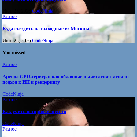
Июн 25, 2026
CodeNinja
Разное
Куда съездить на выходные из Москвы
Июн 25, 2026
CodeNinja
You missed
Разное
Аренда GPU-сервера: как облачные вычисления меняют
подход к ИИ и рендерингу
CodeNinja
Разное
Как учить историю искусств
CodeNinja
Разное