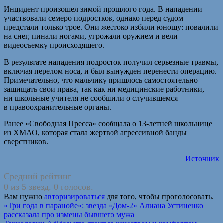
Инцидент произошел зимой прошлого года. В нападении
участвовали семеро подростков, однако перед судом
предстали только трое. Они жестоко избили юношу: повалили
на снег, пинали ногами, угрожали оружием и вели
видеосъемку происходящего.
В результате нападения подросток получил серьезные травмы,
включая перелом носа, и был вынужден перенести операцию.
Примечательно, что мальчику пришлось самостоятельно
защищать свои права, так как ни медицинские работники,
ни школьные учителя не сообщили о случившемся
в правоохранительные органы.
Ранее «Свободная Пресса» сообщала о 13-летней школьнице
из ХМАО, которая стала жертвой агрессивной банды
сверстников.
Источник
Средний рейтинг
0 из 5 звезд. 0 голосов.
Вам нужно
авторизироваться
для того, чтобы проголосовать.
Навигация
«Три года в паранойе»: звезда «Дом-2» Алиана Устиненко
рассказала про измены бывшего мужа
по