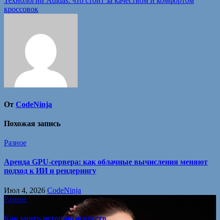
Технологии Adidas: что стоит за качеством и комфортом
записям
кроссовок
От
CodeNinja
Похожая запись
Разное
Аренда GPU-сервера: как облачные вычисления меняют
подход к ИИ и рендерингу
Июл 4, 2026
CodeNinja
Разное
Как учить историю искусств