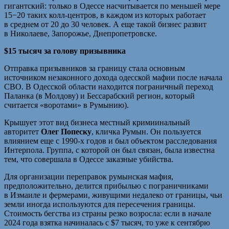
гигантский: только в Одессе насчитывается по меньшей мере
15−20 таких колл-центров, в каждом из которых работает
в среднем от 20 до 30 человек. А еще такой бизнес развит
в Николаеве, Запорожье, Днепропетровске.
$15 тысяч за голову призывника
Отправка призывников за границу стала основным
источником незаконного дохода одесской мафии после начала
СВО. В Одесской области находится пограничный переход
Паланка (в Молдову) и Бессарабский регион, который
считается «воротами» в Румынию).
Крышует этот вид бизнеса местный кримиинальный
авторитет
Олег Попеску
, кличка Румын. Он пользуется
влиянием еще с 1990-х годов и был объектом расследования
Интерпола. Группа, с которой он был связан, была известна
тем, что совершала в Одессе заказные убийства.
Для организации переправок румынская мафия,
предположительно, делится прибылью с пограничниками
в Измаиле и фермерами, живущими недалеко от границы, чьи
земли иногда используются для пересечения границы.
Стоимость бегства из страны резко возросла: если в начале
2024 года взятка начиналась с $7 тысяч, то уже к сентябрю