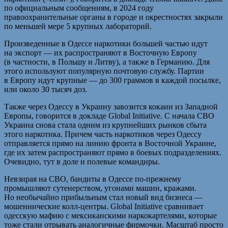
по официальным сообщениям, в 2024 году
правоохранительные органы в городе и окрестностях закрыли
по меньшей мере 5 крупных лабораторий.
Произведенные в Одессе наркотики большей частью идут
на экспорт — их распространяют в Восточную Европу
(в частности, в Польшу и Литву), а также в Германию. Для
этого используют популярную почтовую службу. Партии
в Европу идут крупные — до 300 граммов в каждой посылке,
или около 30 тысяч доз.
Также через Одессу в Украину завозится кокаин из Западной
Европы, говорится в докладе Global Initiative. С начала СВО
Украина снова стала одним из крупнейших рынков сбыта
этого наркотика. Причем часть наркотиков через Одессу
отправляется прямо на линию фронта в Восточной Украине,
где их затем распространяют прямо в боевых подразделениях.
Очевидно, тут в доле и полевые командиры.
Невзирая на СВО, бандиты в Одессе по-прежнему
промышляют сутенерством, угонами машин, кражами.
Но необычайно прибыльным стал новый вид бизнеса —
мошеннические колл-центры. Global Initiative сравнивает
одесскую мафию с мексиканскими наркокартелями, которые
тоже стали отрывать аналогичные фирмочки. Масштаб просто