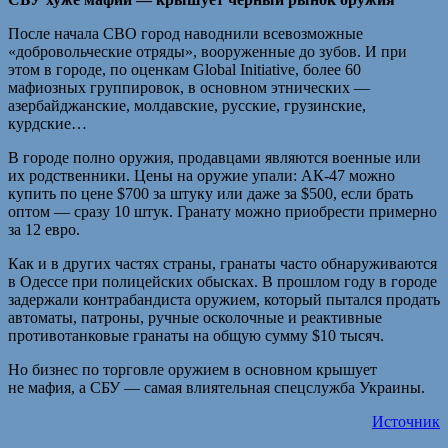
После начала СВО город наводнили всевозможные
«добровольческие отряды», вооруженные до зубов. И при
этом в городе, по оценкам Global Initiative, более 60
мафиозных группировок, в основном этнических —
азербайджанские, молдавские, русские, грузинские,
курдские…
В городе полно оружия, продавцами являются военные или
их родственники. Цены на оружие упали: АК-47 можно
купить по цене $700 за штуку или даже за $500, если брать
оптом — сразу 10 штук. Гранату можно приобрести примерно
за 12 евро.
Как и в других частях страны, гранаты часто обнаруживаются
в Одессе при полицейских обысках. В прошлом году в городе
задержали контрабандиста оружием, который пытался продать
автоматы, патроны, ручные осколочные и реактивные
противотанковые гранаты на общую сумму $10 тысяч.
Но бизнес по торговле оружием в основном крышует
не мафия, а СБУ — самая влиятельная спецслужба Украины.
Источник