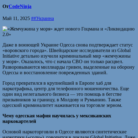
От
CodeNinja
Май 11, 2025
##Украина
Даже в воюющей Украине Одесса снова подтверждает статус
«воровского города». Швейцарские исследователи из Global
Initiative детально изучили криминальный мир «жемчужины
у моря». Оказалось, что с начала СВО он только расцвел.
Разворовываются миллиарды гривен, выделенные на оборону
Одессы и восстановление поврежденных зданий.
Город превратился в крупнейший в Европе хаб для
наркотрафика, центр для телефонного мошенничества. Еще
один вид нелегального бизнеса — это помощь в бегстве
призывников за границу, в Молдову и Румынию. Также
одесский криминалитет наживается на торговле зерном.
Чему одесская мафия научилась у мексиканских
наркокартелей
Основой наркоторговли в Одессе являются синтетические
наркотики («соли»), говорится в докладе Global Initiative. Даже