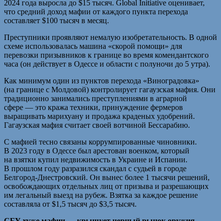
2024 года выросла до $15 тысяч. Global Initiative оценивает,
что средний доход мафии от каждого пункта перехода
составляет $100 тысяч в месяц.
Преступники проявляют немалую изобретательность. В одной
схеме использовалась машина «скорой помощи» для
перевозки призывников к границе во время комендантского
часа (он действует в Одессе и области с полуночи до 5 утра).
Как минимум один из пунктов перехода «Виноградовка»
(на границе с Молдовой) контролирует гагаузская мафия. Они
традиционно занимались преступлениями в аграрной
сфере — это кража техники, принуждение фермеров
выращивать марихуану и продажа краденых удобрений.
Гагаузская мафия считает своей вотчиной Бессарабию.
С мафией тесно связаны коррумпированные чиновники.
В 2023 году в Одессе был арестован военком, который
на взятки купил недвижимость в Украине и Испании.
В прошлом году разразился скандал с судьей в городе
Белгород-Днестровский. Он вынес более 1 тысячи решений,
освобождающих отдельных лиц от призыва и разрешающих
им легальный выезд на рубеж. Взятка за каждое решение
составляла от $1,5 тысяч до $3,5 тысяч.
СБУ хуже мафии — крышует черный рынок оружия