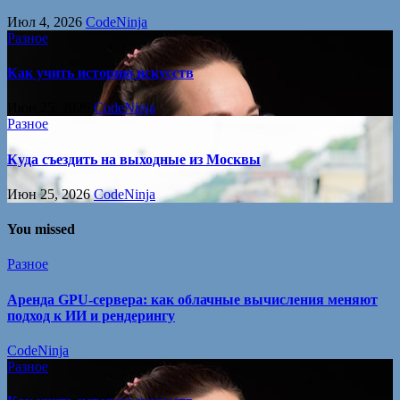
Июл 4, 2026
CodeNinja
Разное
Как учить историю искусств
Июн 25, 2026
CodeNinja
Разное
Куда съездить на выходные из Москвы
Июн 25, 2026
CodeNinja
You missed
Разное
Аренда GPU-сервера: как облачные вычисления меняют
подход к ИИ и рендерингу
CodeNinja
Разное