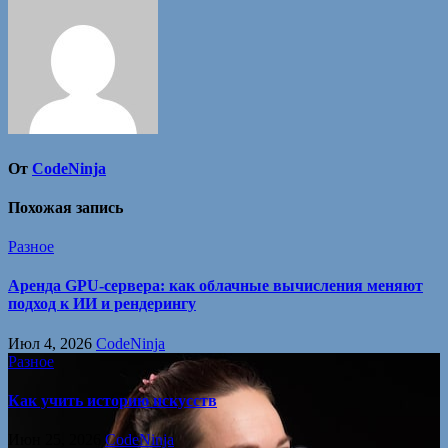
От
CodeNinja
Похожая запись
Разное
Аренда GPU-сервера: как облачные вычисления меняют
подход к ИИ и рендерингу
Июл 4, 2026
CodeNinja
Разное
Как учить историю искусств
Июн 25, 2026
CodeNinja