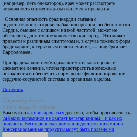
(например, бета-блокаторов), врач может рассмотреть
возможность снижения дозы или смены препарата.
«Основная опасность брадикардии связана с
недостаточностью кровоснабжения органов, особенно мозга.
Сердце, бьющее с слишком низкой частотой, может не
обеспечить достаточное количество кислорода. Это может
привести к различным симптомам и, в случае тяжелых форм
брадикардии, к серьезным осложнениям», — подчёркивает
Варфоломеев.
При брадикардии необходима внимательная оценка и
адекватное лечение, чтобы предотвратить возможные
осложнения и обеспечить нормальное функционирование
сердечно-сосудистой системы и организма в целом.
Источник
Средний рейтинг
0 из 5 звезд. 0 голосов.
Вам нужно
авторизироваться
для того, чтобы проголосовать.
Навигация
🍱Каких витаминов не хватает вегетарианцам – и как их
получить. Вегетарианская диета и недостаток витаминов
по
Консервированные продукты могут быть полезными
записям