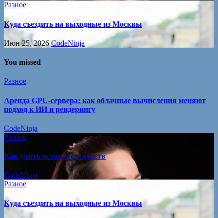
Разное
Куда съездить на выходные из Москвы
Июн 25, 2026
CodeNinja
You missed
Разное
Аренда GPU-сервера: как облачные вычисления меняют
подход к ИИ и рендерингу
CodeNinja
Разное
Как учить историю искусств
CodeNinja
Разное
Куда съездить на выходные из Москвы