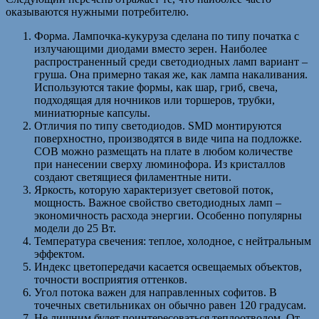
оказываются нужными потребителю.
Форма. Лампочка-кукуруза сделана по типу початка с
излучающими диодами вместо зерен. Наиболее
распространенный среди светодиодных ламп вариант –
груша. Она примерно такая же, как лампа накаливания.
Используются такие формы, как шар, гриб, свеча,
подходящая для ночников или торшеров, трубки,
миниатюрные капсулы.
Отличия по типу светодиодов. SMD монтируются
поверхностно, производятся в виде чипа на подложке.
COB можно размещать на плате в любом количестве
при нанесении сверху люминофора. Из кристаллов
создают светящиеся филаментные нити.
Яркость, которую характеризует световой поток,
мощность. Важное свойство светодиодных ламп –
экономичность расхода энергии. Особенно популярны
модели до 25 Вт.
Температура свечения: теплое, холодное, с нейтральным
эффектом.
Индекс цветопередачи касается освещаемых объектов,
точности восприятия оттенков.
Угол потока важен для направленных софитов. В
точечных светильниках он обычно равен 120 градусам.
Не лишним будет поинтересоваться теплоотводом. От