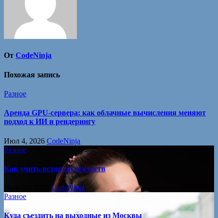
От
CodeNinja
Похожая запись
Разное
Аренда GPU-сервера: как облачные вычисления меняют
подход к ИИ и рендерингу
Июл 4, 2026
CodeNinja
Разное
Как учить историю искусств
Июн 25, 2026
CodeNinja
Разное
Куда съездить на выходные из Москвы