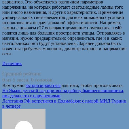
вариантов. Это объясняется различием параметров
напряжения, на которых работают светодиодные лампы того
или иного назначения, и других характеристик. Применение
универсальных светоэлементов для всех возможных условий
использования не дает должной эффективности. Например,
лампы с цоколем е27 освещают домашние помещения, а е40
годятся лишь для больших пространств улицы. Отправляясь в
магазин, нужно предварительно определиться, где и в каких
светильниках они будут установлены. Заранее должна быть
известны требуемая мощность, диаметр патрона и напряжение
сети.
Источник
Средний рейтинг
0 из 5 звезд. 0 голосов.
Вам нужно
авторизироваться
для того, чтобы проголосовать.
Навигация
На Ямале детский сад принял на работу бывшего чиновника,
но сделал это с нарушениями
по
Делегация РФ встретится в Долмабахче с главой МИД Турции
записям
в четверг