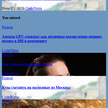
Июн 25, 2026
CodeNinja
You missed
Разное
Аренда GPU-сервера: как облачные вычисления меняют
подход к ИИ и рендерингу
CodeNinja
Разное
Как учить историю искусств
CodeNinja
Разное
Куда съездить на выходные из Москвы
CodeNinja
Разное