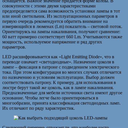
оснащается. Важное значение придается форме колбы. В
совокупности с этими двумя характеристиками
предопределяется сама возможность установки лампы в тот
или иной светильник. Из эксплуатационных параметров в
первую очередь рекомендуется обратить внимание на
измеряющийся в люменах (Lm) показатель – световой поток.
Ориентируясь на лампы накаливания, получают сравнение:
60 ватт примерно соответствует 660 Lm. Учитываются также
мощность, используемое напряжение и ряд других
параметров.
LED расшифровывается как «Light Emitting Diode», что в
переводе означает «светодиодные». Назначение цоколя в
лампе – фиксация в патроне с подведением электрического
тока. При этом конфигурация во многих случаях отличается
по назначению и условиям эксплуатации. Выбор должен
соответствовать патрону. К примеру, для использования в
люстре берут такой же цоколь, как в лампе накаливания.
Предназначенные для мебели источники света имеют другое
основание. Чтобы легче было ориентироваться в
многообразии, принята классификация светодиодных ламп.
Их отличают по ряду характеристик.
Следующий перечень отражает те, что наиболее часто