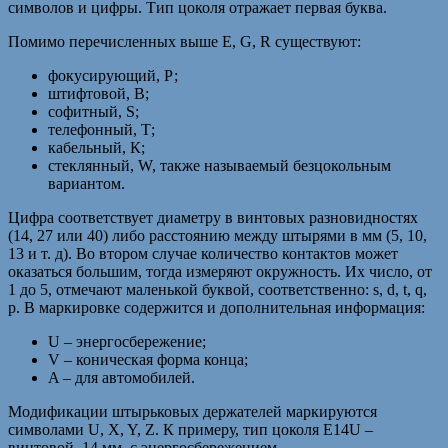
символов и цифры. Тип цоколя отражает первая буква.
Помимо перечисленных выше Е, G, R существуют:
фокусирующий, Р;
штифтовой, B;
софитный, S;
телефонный, Т;
кабельный, К;
стеклянный, W, также называемый безцокольным
вариантом.
Цифра соответствует диаметру в винтовых разновидностях
(14, 27 или 40) либо расстоянию между штырями в мм (5, 10,
13 и т. д). Во втором случае количество контактов может
оказаться большим, тогда измеряют окружность. Их число, от
1 до 5, отмечают маленькой буквой, соответственно: s, d, t, q,
p. В маркировке содержится и дополнительная информация:
U – энергосбережение;
V – коническая форма конца;
A – для автомобилей.
Модификации штырьковых держателей маркируются
символами U, X, Y, Z. К примеру, тип цоколя E14U –
винтовой, 14 мм, с энергосбережением.