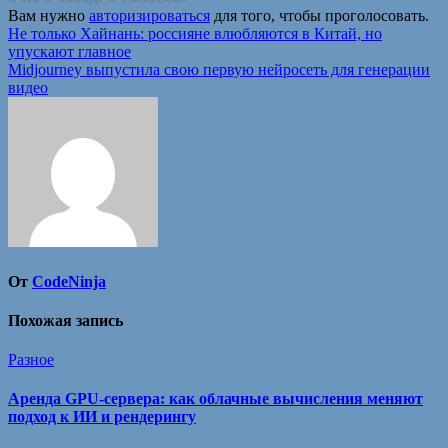
Вам нужно
авторизироваться
для того, чтобы проголосовать.
Навигация
Не только Хайнань: россияне влюбляются в Китай, но
упускают главное
по
Midjourney выпус­тила свою первую нейросеть для гене­рации
записям
видео
От
CodeNinja
Похожая запись
Разное
Аренда GPU-сервера: как облачные вычисления меняют
подход к ИИ и рендерингу