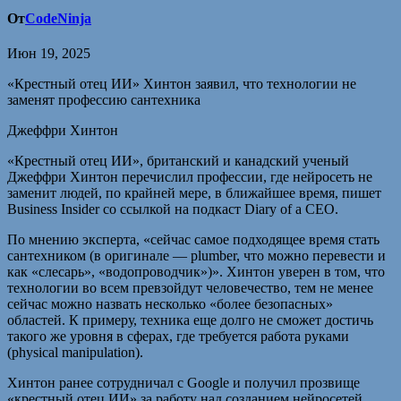
От
CodeNinja
Июн 19, 2025
«Крестный отец ИИ» Хинтон заявил, что технологии не
заменят профессию сантехника
Джеффри Хинтон
«Крестный отец ИИ», британский и канадский ученый
Джеффри Хинтон перечислил профессии, где нейросеть не
заменит людей, по крайней мере, в ближайшее время, пишет
Business Insider со ссылкой на подкаст Diary of a CEO.
По мнению эксперта, «сейчас самое подходящее время стать
сантехником (в оригинале — plumber, что можно перевести и
как «слесарь», «водопроводчик»)». Хинтон уверен в том, что
технологии во всем превзойдут человечество, тем не менее
сейчас можно назвать несколько «более безопасных»
областей. К примеру, техника еще долго не сможет достичь
такого же уровня в сферах, где требуется работа руками
(physical manipulation).
Хинтон ранее сотрудничал с Google и получил прозвище
«крестный отец ИИ» за работу над созданием нейросетей.