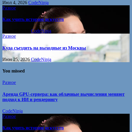
Июл 4, 2026
CodeNinja
Разное
Как учить историю искусств
Июн 25, 2026
CodeNinja
Разное
Куда съездить на выходные из Москвы
Июн 25, 2026
CodeNinja
You missed
Разное
Аренда GPU-сервера: как облачные вычисления меняют
подход к ИИ и рендерингу
CodeNinja
Разное
Как учить историю искусств