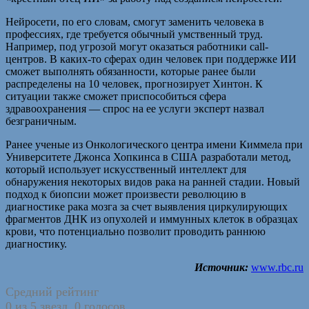
Нейросети, по его словам, смогут заменить человека в
профессиях, где требуется обычный умственный труд.
Например, под угрозой могут оказаться работники call-
центров. В каких-то сферах один человек при поддержке ИИ
сможет выполнять обязанности, которые ранее были
распределены на 10 человек, прогнозирует Хинтон. К
ситуации также сможет приспособиться сфера
здравоохранения — спрос на ее услуги эксперт назвал
безграничным.
Ранее ученые из Онкологического центра имени Киммела при
Университете Джонса Хопкинса в США разработали метод,
который использует искусственный интеллект для
обнаружения некоторых видов рака на ранней стадии. Новый
подход к биопсии может произвести революцию в
диагностике рака мозга за счет выявления циркулирующих
фрагментов ДНК из опухолей и иммунных клеток в образцах
крови, что потенциально позволит проводить раннюю
диагностику.
Источник:
www.rbc.ru
Средний рейтинг
0 из 5 звезд. 0 голосов.