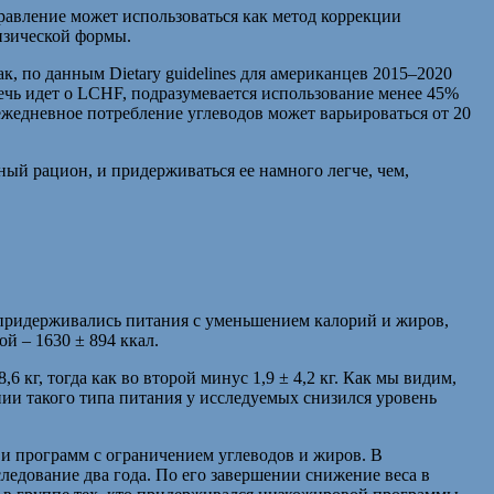
равление может использоваться как метод коррекции
изической формы.
к, по данным Dietary guidelines для американцев 2015–2020
речь идет о LCHF, подразумевается использование менее 45%
жедневное потребление углеводов может варьироваться от 20
ый рацион, и придерживаться ее намного легче, чем,
й придерживались питания с уменьшением калорий и жиров,
й – 1630 ± 894 ккал.
 кг, тогда как во второй минус 1,9 ± 4,2 кг. Как мы видим,
ии такого типа питания у исследуемых снизился уровень
 и программ с ограничением углеводов и жиров. В
ледование два года. По его завершении снижение веса в