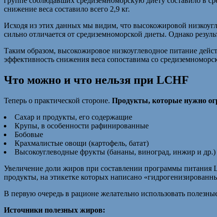
группе соблюдавших средиземноморскую диету составило в сред
снижение веса составило всего 2,9 кг.
Исходя из этих данных мы видим, что высокожировой низкоугл
сильно отличается от средиземноморской диеты. Однако резуль
Таким образом, высокожировое низкоуглеводное питание дейст
эффективность снижения веса сопоставима со средиземноморс
Что можно и что нельзя при LCHF
Теперь о практической стороне.
Продукты, которые нужно ог
Сахар и продукты, его содержащие
Крупы, в особенности рафинированные
Бобовые
Крахмалистые овощи (картофель, батат)
Высокоуглеводные фрукты (бананы, виноград, инжир и др.)
Увеличение доли жиров при составлении программы питания L
продукты, на этикетке которых написано «гидрогенизированны
В первую очередь в рационе желательно использовать полезные
Источники полезных жиров: