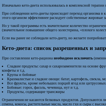
Изначально кето-диета использовалась в комплексной терапии 
При соблюдении кето-диеты происходит переход организма в ке
этого организм эффективнее расходует собственные жировые з
Но у такой программы есть значительное количество ограниче
(значительное повышение общего холестерина, «плохого холест
Если вы ранее не соблюдали кето-диету, но желаете попробоват
Кето-диета: список разрешенных и зап
При составлении кето-рациона
необходимо исключить
(именно
Сладкие продукты: сахар и сахарозаменители на основе фру
конфеты и т.д.
Крупы и бобовые
Крахмалистые и сладкие овощи: батат, картофель, свекла, м
Все фрукты, кроме небольших порций ягод или цитрусовых
Бобовые: горох, фасоль, чечевица, нут и т.д.
Продукты, содержащие трансжиры
Ограничения не касаются белковых продуктов. Допускаются 
семена, кокосы, растительные масла, масло гхи и сыры с высо