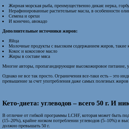
Жирная морская рыба, преимущественно дикая: нерка, горб
Нерафинированные растительные масла, в особенности оливк
Семена и орехи
И конечно, авокадо
Дополнительные источники жиров:
Яйца
Молочные продукты с высоким содержанием жиров, такие ка
Кокос и кокосовое масло
Жиры в составе мяса
Многие авторы, пропагандирующие высокожировое питание, утв
Однако не все так просто. Ограничения все-таки есть – это инд
превышение за счет употребления даже самых полезных жиров н
Кето-диета: углеводов – всего 50 г. И ни
В отличие от гибкой программы LCHF, которая может быть под
(15–20%), крайне низком потреблении углеводов (5–10%) и вы
должно превышать 50 г.