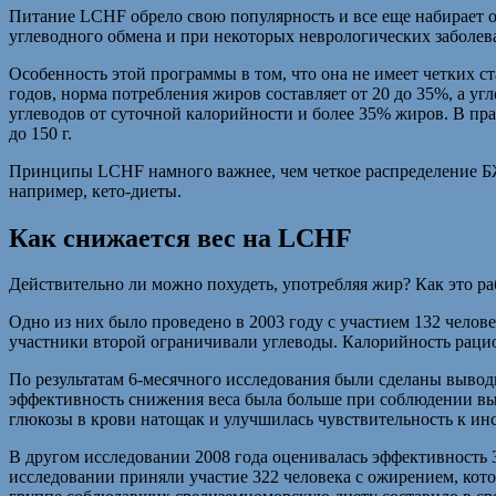
Питание LCHF обрело свою популярность и все еще набирает о
углеводного обмена и при некоторых неврологических заболев
Особенность этой программы в том, что она не имеет четких ст
годов, норма потребления жиров составляет от 20 до 35%, а уг
углеводов от суточной калорийности и более 35% жиров. В пр
до 150 г.
Принципы LCHF намного важнее, чем четкое распределение БЖУ
например, кето-диеты.
Как снижается вес на LCHF
Действительно ли можно похудеть, употребляя жир? Как это ра
Одно из них было проведено в 2003 году с участием 132 чело
участники второй ограничивали углеводы. Калорийность рационо
По результатам 6-месячного исследования были сделаны выводы, 
эффективность снижения веса была больше при соблюдении вы
глюкозы в крови натощак и улучшилась чувствительность к ин
В другом исследовании 2008 года оценивалась эффективность 
исследовании приняли участие 322 человека с ожирением, кото