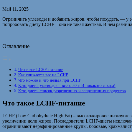
Май 11, 2025
Ограничить углеводы и добавить жиров, чтобы похудеть, — у э
попробовать диету LCHF – она не такая жесткая. В чем разница 
Оглавление
Что такое LCHF-питание
Как снижается вес на LCHF
Что можно и что нельзя при LCHF
Кето-диета: углеводов – всего 50 г. И никакого сахара!
Кето-диета: список разрешенных и запрещенных продуктов
Что такое LCHF-питание
LCHF (Low Carbohydrate High Fat) – высокожировое низкоугле
увеличении доли жиров. Последователи LCHF-диеты исключают 
ограничивают нерафинированные крупы, бобовые, крахмалисты