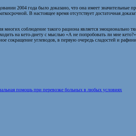
довании 2004 года было доказано, что она имеет значительные 
аткосрочной. В настоящее время отсутствует достаточная доказа
я многих соблюдение такого рациона является эмоционально тяже
еходить на кето-диету с мыслью «А не попробовать ли мне кето?
ное сокращение углеводов, в первую очередь сладостей и рафин
нальная помощь при перевозке больных в любых условиях