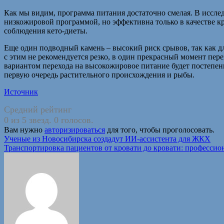
Как мы видим, программа питания достаточно смелая. В иссле
низкожировой программой, но эффективна только в качестве кр
соблюдения кето-диеты.
Еще один подводный камень – высокий риск срывов, так как дл
с этим не рекомендуется резко, в один прекрасный момент пер
вариантом перехода на высокожировое питание будет постепен
первую очередь растительного происхождения и рыбы.
Источник
Средний рейтинг
0 из 5 звезд. 0 голосов.
Вам нужно
авторизироваться
для того, чтобы проголосовать.
Навигация
Ученые из Новосибирска создадут ИИ-ассистента для ЖКХ
Транспортировка пациентов от кровати до кровати: профессио
по
записям