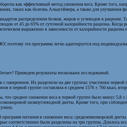
бороты как эффективный метод снижения веса. Кроме того, нап
аниях, таких как болезнь Альцгеймера, а также для улучшения ф
андартов распределения белков, жиров и углеводов в рационе. Та
леводов от 45 до 65% от суточной калорийности рациона. Когда 
актическом выражении в зависимости от калорийности рациона е
, поэтому эта программа легко адаптируется под индивидуальн
ботает? Приведем результаты нескольких исследований.
век с ожирением. Их разделили на две группы: участники перво
в в первой группе составляла в среднем 1576 ± 760 ккал, второ
что среднее снижение веса в первой группе было минус 5,8 ± 8,6
сокожировой низкоуглеводной диеты. Кроме того, при соблюден
сулину.
3 программ питания в снижении веса: средиземноморской диеты
рые соответственно были разделены на три группы. Длилось исс