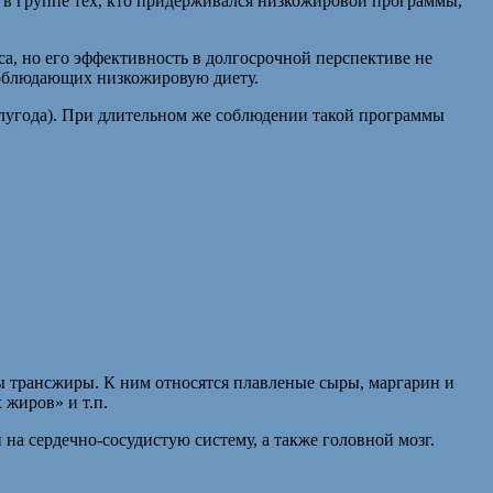
ак в группе тех, кто придерживался низкожировой программы,
а, но его эффективность в долгосрочной перспективе не
 соблюдающих низкожировую диету.
олугода). При длительном же соблюдении такой программы
 трансжиры. К ним относятся плавленые сыры, маргарин и
 жиров» и т.п.
на сердечно-сосудистую систему, а также головной мозг.