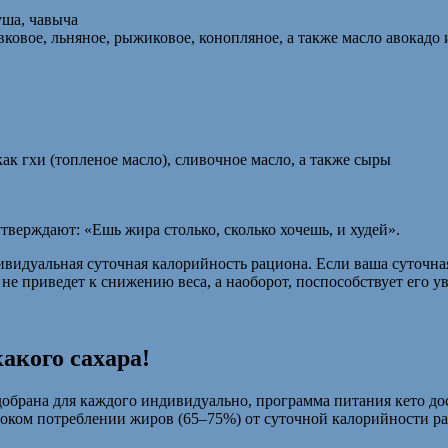
уша, чавыча
овое, льняное, рыжиковое, конопляное, а также масло авокадо 
к гхи (топленое масло), сливочное масло, а также сыры
ерждают: «Ешь жира столько, сколько хочешь, и худей».
ивидуальная суточная калорийность рациона. Если ваша суточная 
е приведет к снижению веса, а наоборот, поспособствует его у
какого сахара!
обрана для каждого индивидуально, программа питания кето дос
соком потреблении жиров (65–75%) от суточной калорийности ра