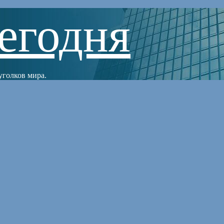
егодня
уголков мира.