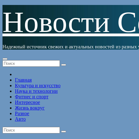
Перейти
Новости С
к
содержимому
Надежный источник свежих и актуальных новостей из разных 
Главная
Культура и искусство
Наука и технологии
Фитнес и спорт
Интересное
Жизнь вокруг
Разное
Авто