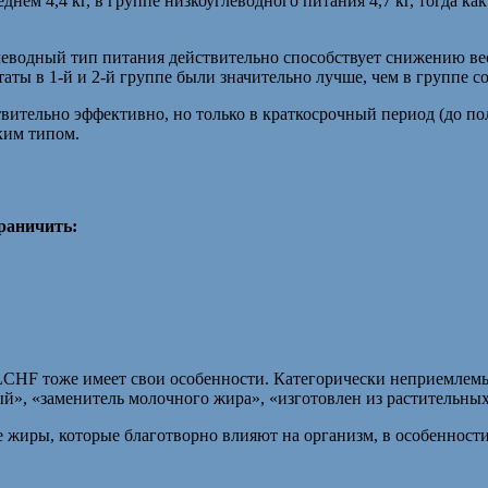
нем 4,4 кг, в группе низкоуглеводного питания 4,7 кг, тогда к
еводный тип питания действительно способствует снижению вес
таты в 1-й и 2-й группе были значительно лучше, чем в группе
вительно эффективно, но только в краткосрочный период (до п
ким типом.
раничить:
CHF тоже имеет свои особенности. Категорически неприемлемы
й», «заменитель молочного жира», «изготовлен из растительных
 жиры, которые благотворно влияют на организм, в особенности 