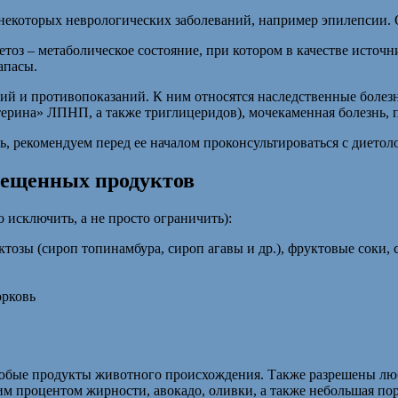
некоторых неврологических заболеваний, например эпилепсии. О
тоз – метаболическое состояние, при котором в качестве источни
апасы.
ний и противопоказаний. К ним относятся наследственные боле
ерина» ЛПНП, а также триглицеридов), мочекаменная болезнь, п
ь, рекомендуем перед ее началом проконсультироваться с диетол
рещенных продуктов
 исключить, а не просто ограничить):
ктозы (сироп топинамбура, сироп агавы и др.), фруктовые соки,
орковь
любые продукты животного происхождения. Также разрешены лю
ким процентом жирности, авокадо, оливки, а также небольшая по