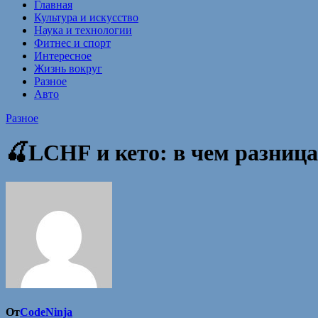
Главная
Культура и искусство
Наука и технологии
Фитнес и спорт
Интересное
Жизнь вокруг
Разное
Авто
Разное
🍒LCHF и кето: в чем разниц
От
CodeNinja