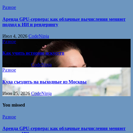
Разное
Аренда GPU-сервера: как облачные вычисления меняют
подход к ИИ и рендерингу
Июл 4, 2026
CodeNinja
Разное
Как учить историю искусств
Июн 25, 2026
CodeNinja
Разное
Куда съездить на выходные из Москвы
Июн 25, 2026
CodeNinja
You missed
Разное
Аренда GPU-сервера: как облачные вычисления меняют