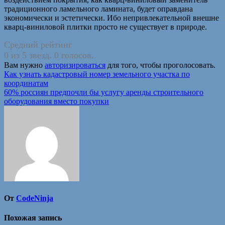
традиционного ламельного ламината, будет оправдана
экономически и эстетически. Ибо непривлекательной внешне
кварц-виниловой плитки просто не существует в природе.
Средний рейтинг
0 из 5 звезд. 0 голосов.
Вам нужно
авторизироваться
для того, чтобы проголосовать.
Навигация
Как узнать кадастровый номер земельного участка по
координатам
по
60% россиян предпочли бы услугу аренды строительного
записям
оборудования вместо покупки
От
CodeNinja
Похожая запись