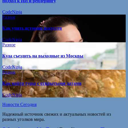
подход к ИИ и рендерингу
CodeNinja
Разное
Как учить историю искусств
CodeNinja
Разное
Куда съездить на выходные из Москвы
CodeNinja
Разное
Как найти туры с открытыми датами
CodeNinja
Новости Сегодня
Надежный источник свежих и актуальных новостей из
разных уголков мира.