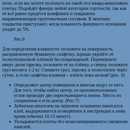
пола, если вы хотите положить на такой пол кварц-виниловую
плитку. Подойдёт фанера любой категории сортности, так как
её всё равно придётся шлифовать и покрывать
выравнивающим грунтовочным составом. К монтажу
покрытия приступают, когда влажность фанерного основания
упадёт до 5%.
Рис.6
Для определения влажности: положите на поверхность
расправленную бумажную салфетку, хорошо укройте её
полиэтиленовой плёнкой без повреждений. Переверните
вверх дном тарелку, положите её на плёнку, а сверху положите
груз весом в 1-2 кг. Снимите груз, тарелку и полиэтилен через
сутки, и если салфетка влажная – клеить пока нельзя! (рис. 6)
Определяют центр помещения и монтаж ведут от него.
Для того, чтобы найти центр, из противоположных
углов проводят две пересекающиеся линии. Место их
соединения и есть центр. (Рис.7)
Зубчатым шпателем на черновое основание наносится
клей, выдерживается оговорённое в инструкции к нему
время (обычно 10-15 минут).
Укладывается плитка без незапланированного смещения
панелей.