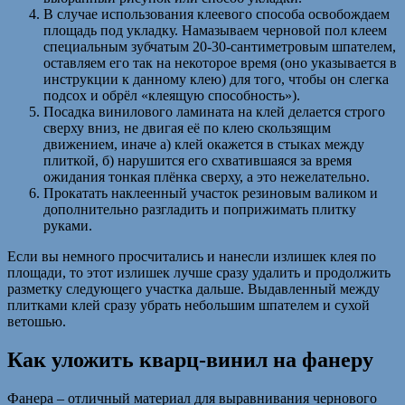
В случае использования клеевого способа освобождаем
площадь под укладку. Намазываем черновой пол клеем
специальным зубчатым 20-30-сантиметровым шпателем,
оставляем его так на некоторое время (оно указывается в
инструкции к данному клею) для того, чтобы он слегка
подсох и обрёл «клеящую способность»).
Посадка винилового ламината на клей делается строго
сверху вниз, не двигая её по клею скользящим
движением, иначе а) клей окажется в стыках между
плиткой, б) нарушится его схватившаяся за время
ожидания тонкая плёнка сверху, а это нежелательно.
Прокатать наклеенный участок резиновым валиком и
дополнительно разгладить и поприжимать плитку
руками.
Если вы немного просчитались и нанесли излишек клея по
площади, то этот излишек лучше сразу удалить и продолжить
разметку следующего участка дальше. Выдавленный между
плитками клей сразу убрать небольшим шпателем и сухой
ветошью.
Как уложить кварц-винил на фанеру
Фанера – отличный материал для выравнивания чернового