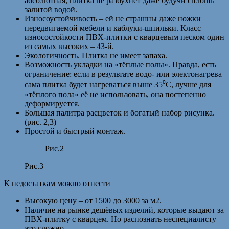
абсолютная, плитка не разбухнет даже будучи сплошь
залитой водой.
Износоустойчивость – ей не страшны даже ножки
передвигаемой мебели и каблуки-шпильки. Класс
износостойкости ПВХ-плитки с кварцевым песком один
из самых высоких – 43-й.
Экологичность. Плитка не имеет запаха.
Возможность укладки на «тёплые полы». Правда, есть
ограничение: если в результате водо- или электонагрева
сама плитка будет нагреваться выше 35⁰С, лучше для
«тёплого пола» её не использовать, она постепенно
деформируется.
Большая палитра расцветок и богатый набор рисунка.
(рис. 2,3)
Простой и быстрый монтаж.
Рис.2
Рис.3
К недостаткам можно отнести
Высокую цену – от 1500 до 3000 за м2.
Наличие на рынке дешёвых изделий, которые выдают за
ПВХ-плитку с кварцем. Но распознать неспециалисту
это сложно.