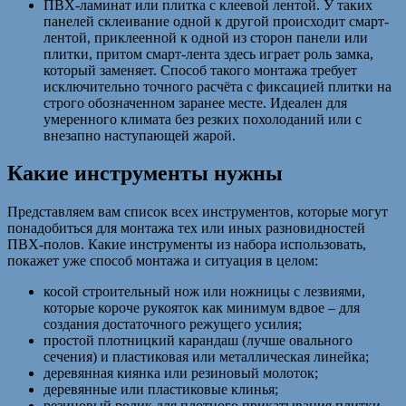
ПВХ-ламинат или плитка с клеевой лентой. У таких
панелей склеивание одной к другой происходит смарт-
лентой, приклеенной к одной из сторон панели или
плитки, притом смарт-лента здесь играет роль замка,
который заменяет. Способ такого монтажа требует
исключительно точного расчёта с фиксацией плитки на
строго обозначенном заранее месте. Идеален для
умеренного климата без резких похолоданий или с
внезапно наступающей жарой.
Какие инструменты нужны
Представляем вам список всех инструментов, которые могут
понадобиться для монтажа тех или иных разновидностей
ПВХ-полов. Какие инструменты из набора использовать,
покажет уже способ монтажа и ситуация в целом:
косой строительный нож или ножницы с лезвиями,
которые короче рукояток как минимум вдвое – для
создания достаточного режущего усилия;
простой плотницкий карандаш (лучше овального
сечения) и пластиковая или металлическая линейка;
деревянная киянка или резиновый молоток;
деревянные или пластиковые клинья;
резиновый ролик для плотного прикатывания плитки