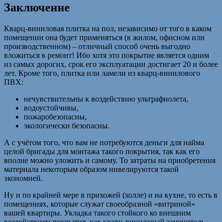
Заключение
Кварц-виниловая плитка на пол, независимо от того в каком
помещении она будет применяться (в жилом, офисном или
производственном) – отличный способ очень выгодно
вложиться в ремонт! Ибо хотя это покрытие является одним
из самых дорогих, срок его эксплуатации достигает 20 и более
лет. Кроме того, плитка или ламели из кварц-винилового
ПВХ:
нечувствительны к воздействию ультрафиолета,
водоустойчивы,
пожаробезопасны,
экологически безопасны.
А с учётом того, что вам не потребуются деньги для найма
целой бригады для монтажа такого покрытия, так как его
вполне можно уложить и самому. То затраты на приобретения
материала некоторым образом нивелируются такой
экономией.
Ну и по крайней мере в прихожей (холле) и на кухне, то есть в
помещениях, которые служат своеобразной «витриной»
вашей квартиры. Укладка такого стойкого ко внешним
воздействием покрытия, как кварц-виниловый заменитель