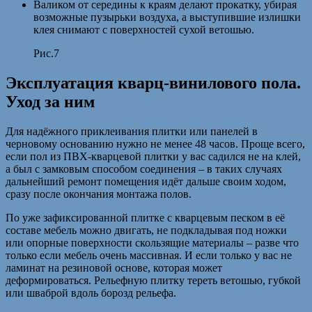
Валиком от середины к краям делают прокатку, убирая
возможные пузырьки воздуха, а выступившие излишки
клея снимают с поверхностей сухой ветошью.
Рис.7
Эксплуатация кварц-винилового пола.
Уход за ним
Для надёжного приклеивания плитки или панелей в
черновому основанию нужно не менее 48 часов. Проще всего,
если пол из ПВХ-кварцевой плитки у вас садился не на клей,
а был с замковым способом соединения – в таких случаях
дальнейший ремонт помещения идёт дальше своим ходом,
сразу после окончания монтажа полов.
По уже зафиксированной плитке с кварцевым песком в её
составе мебель можно двигать, не подкладывая под ножки
или опорные поверхности скользящие материалы – разве что
только если мебель очень массивная. И если только у вас не
ламинат на резиновой основе, которая может
деформироваться. Рельефную плитку тереть ветошью, губкой
или шваброй вдоль борозд рельефа.