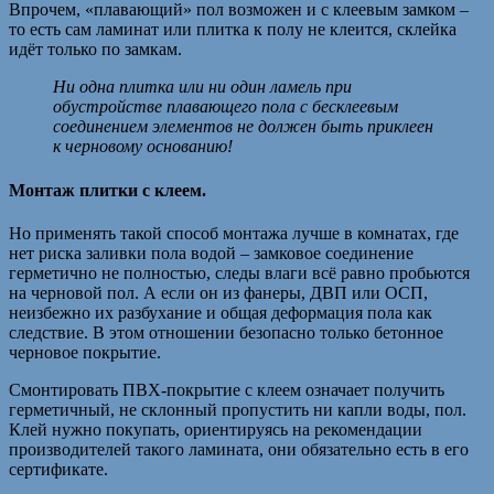
Впрочем, «плавающий» пол возможен и с клеевым замком –
то есть сам ламинат или плитка к полу не клеится, склейка
идёт только по замкам.
Ни одна плитка или ни один ламель при
обустройстве плавающего пола с бесклеевым
соединением элементов не должен быть приклеен
к черновому основанию!
Монтаж плитки с клеем.
Но применять такой способ монтажа лучше в комнатах, где
нет риска заливки пола водой – замковое соединение
герметично не полностью, следы влаги всё равно пробьются
на черновой пол. А если он из фанеры, ДВП или ОСП,
неизбежно их разбухание и общая деформация пола как
следствие. В этом отношении безопасно только бетонное
черновое покрытие.
Смонтировать ПВХ-покрытие с клеем означает получить
герметичный, не склонный пропустить ни капли воды, пол.
Клей нужно покупать, ориентируясь на рекомендации
производителей такого ламината, они обязательно есть в его
сертификате.