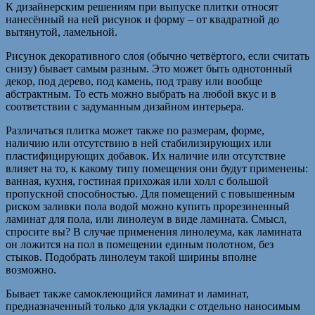
К дизайнерским решениям при выпуске плитки относят
нанесённый на ней рисунок и форму – от квадратной до
вытянутой, ламельной.
Рисунок декоративного слоя (обычно четвёртого, если считать
снизу) бывает самым разным. Это может быть однотонный
декор, под дерево, под камень, под траву или вообще
абстрактным. То есть можно выбрать на любой вкус и в
соответствии с задуманным дизайном интерьера.
Различаться плитка может также по размерам, форме,
наличию или отсутствию в ней стабилизирующих или
пластифицирующих добавок. Их наличие или отсутствие
влияет на то, к какому типу помещения они будут применены:
ванная, кухня, гостиная прихожая или холл с большой
пропускной способностью. Для помещений с повышенным
риском заливки пола водой можно купить прорезиненный
ламинат для пола, или линолеум в виде ламината. Смысл,
спросите вы? В случае применения линолеума, как ламината
он ложится на пол в помещении единым полотном, без
стыков. Подобрать линолеум такой ширины вполне
возможно.
Бывает также самоклеющийся ламинат и ламинат,
предназначенный только для укладки с отдельно наносимым