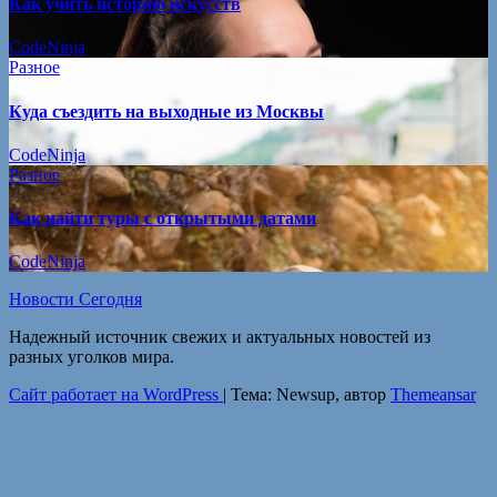
Как учить историю искусств
CodeNinja
Разное
Куда съездить на выходные из Москвы
CodeNinja
Разное
Как найти туры с открытыми датами
CodeNinja
Новости Сегодня
Надежный источник свежих и актуальных новостей из
разных уголков мира.
Сайт работает на WordPress
|
Тема: Newsup, автор
Themeansar