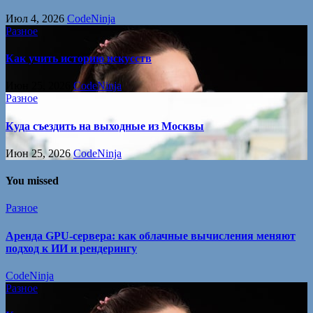
Июл 4, 2026
CodeNinja
Разное
Как учить историю искусств
Июн 25, 2026
CodeNinja
Разное
Куда съездить на выходные из Москвы
Июн 25, 2026
CodeNinja
You missed
Разное
Аренда GPU-сервера: как облачные вычисления меняют
подход к ИИ и рендерингу
CodeNinja
Разное