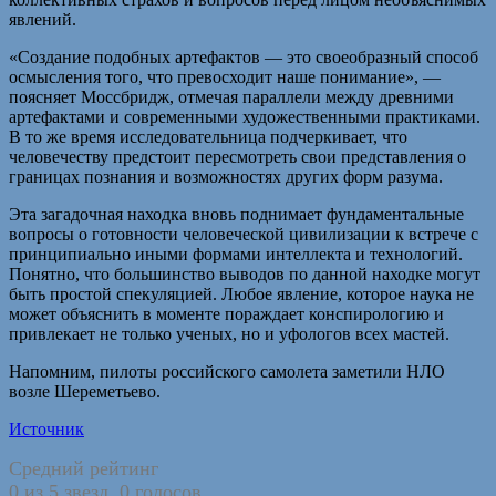
явлений.
«Создание подобных артефактов — это своеобразный способ
осмысления того, что превосходит наше понимание», —
поясняет Моссбридж, отмечая параллели между древними
артефактами и современными художественными практиками.
В то же время исследовательница подчеркивает, что
человечеству предстоит пересмотреть свои представления о
границах познания и возможностях других форм разума.
Эта загадочная находка вновь поднимает фундаментальные
вопросы о готовности человеческой цивилизации к встрече с
принципиально иными формами интеллекта и технологий.
Понятно, что большинство выводов по данной находке могут
быть простой спекуляцией. Любое явление, которое наука не
может объяснить в моменте пораждает конспирологию и
привлекает не только ученых, но и уфологов всех мастей.
Напомним, пилоты российского самолета заметили НЛО
возле Шереметьево.
Источник
Средний рейтинг
0 из 5 звезд. 0 голосов.