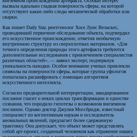
внеземном происхождении артефакта. Особый интерес
вызвала идеально гладкая поверхность сферы, на которой
отсутствуют какие-либо следы механической обработки или
сварки.
Как пишет Daily Star, рентгенолог Хосе Луис Веласкес,
проводивший первичное обследование объекта, подтвердил
его искусственное происхождение, отметив необычную
внутреннюю структуру из сверхплотных материалов. «Для
точного определения природы этого артефакта требуются
дополнительные исследования с привлечением специалистов
различных областей», — заявил эксперт, подчеркнув
уникальность находки. Особое внимание ученых привлекли
символы на поверхности сферы, которые группа уфологов
попыталась расшифровать с помощью алгоритмов
искусственного интеллекта.
Согласно предварительной интерпретации, закодированное
послание гласит о неких циклах трансформации и единстве
сознания, что породило гипотезы о возможном внеземном
послании. Однако доктор Джулия Моссбридж, известный
специалист по когнитивным наукам и исследователь
аномальных явлений, предлагает более сдержанную
трактовку. Она допускает, что объект может представлять
собой арт-проект, созданный человеком как отражение наших
коллективных страхов и вопросов перед лицом необъяснимых