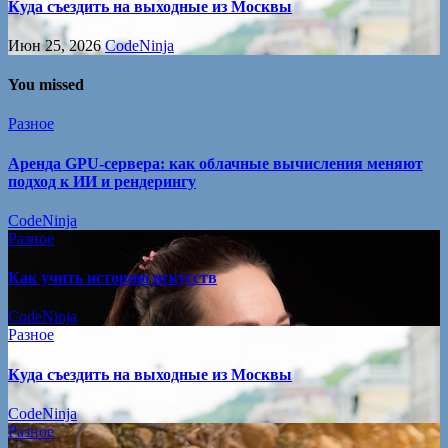
Куда съездить на выходные из Москвы
Июн 25, 2026
CodeNinja
You missed
Разное
Аренда GPU-сервера: как облачные вычисления меняют
подход к ИИ и рендерингу
CodeNinja
Разное
Как учить историю искусств
CodeNinja
Разное
Куда съездить на выходные из Москвы
CodeNinja
Разное