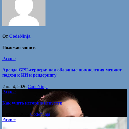
От
CodeNinja
Похожая запись
Разное
Аренда GPU-сервера: как облачные вычисления меняют
подход к ИИ и рендерингу
Июл 4, 2026
CodeNinja
Разное
Как учить историю искусств
Июн 25, 2026
CodeNinja
Разное