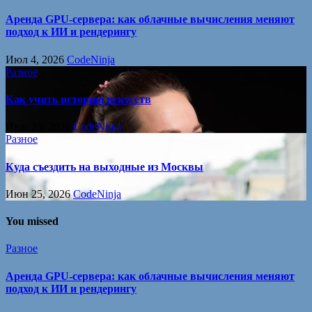
Аренда GPU-сервера: как облачные вычисления меняют
подход к ИИ и рендерингу
Июл 4, 2026
CodeNinja
Разное
Как учить историю искусств
Июн 25, 2026
CodeNinja
Разное
Куда съездить на выходные из Москвы
Июн 25, 2026
CodeNinja
You missed
Разное
Аренда GPU-сервера: как облачные вычисления меняют
подход к ИИ и рендерингу