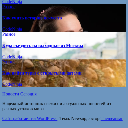
CodeNinja
Разное
Как учить историю искусств
CodeNinja
Разное
Куда съездить на выходные из Москвы
CodeNinja
Разное
Как найти туры с открытыми датами
CodeNinja
Новости Сегодня
Надежный источник свежих и актуальных новостей из
разных уголков мира.
Сайт работает на WordPress
|
Тема: Newsup, автор
Themeansar