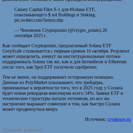
Canary Capital Files S-1 для #Solana ETF,
охватывающего $ sol Holdings и Staking.
pic.twitter.com/5ertsxczhp
— Чиновник Cryptopotato (@crypto_potato) 26
сентября 2025 г.
Как сообщает Cryptopotato, предлагаемый Solana ETF
GreyScale сталкивается с первым сроком 10 октября. Результат
может определить, начнут ли институциональные потоки
поддерживать Solana так же, как и для биткойнов и Ethereum
после того, как Spot ETF получили одобрение.
Тем не менее, он поддерживает осторожную позицию.
Данные из PolyMarket показывают, что трейдеры,
привязанные к вероятности того, что в 2025 году у Солана
будет новая рекордная максимума всего 34%. Заявки ETF и
технические структуры питали оптимизм, но все же,
настроение выражает сомнение в том, как быстро Солана
может продвинуться вверх.
Источник:
cryptospy.ru
Средний рейтинг