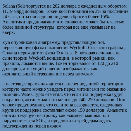
Solana (Sol) торгуется на 202 доллара с ежедневным оборотом
11,19 млрд долларов. Токен восстановился на 3% за последние
24 часа, но за последнюю неделю сбросил более 15%.
Аналитики предполагают, что снижение может быть частью
более длинной структуры, которая все еще указывает на
вверх.
Zyn опубликовал диаграмму, представляющую Sol,
пересекающую фазы накопления Wyckoff. Согласно графике,
Солана переходит от фазы D к фазе E, которая основана на
сыне теории Wyckoff, концепции, в которой рынки, как
правило, ломаются выше. Токен торговался от 120 до 210
долларов, а текущий падение изображается как
окончательный встряхивание перед запуском.
в настоящее время находится на перепроданной территории,
которую часто можно увидеть перед митингами по оказанию
помощи. Wise Crypto отметил, что если эта поддержка будет
сохранена, актив может отскочить до 240–250 долларов. Они
также предупредили, что если зона разорвается, следующая
крупная поддержка составляет около 150 долларов. Аналитик
описал текущую настройку как «момент макияж или
нарушение» для SOL, и предложили трейдерам ждать
подтверждения перед входом.