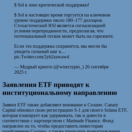
$ Sol в зоне критической поддержки!
$ Sol в настоящее время торгуется на ключевом
уровне поддержки около 180–177 долларов.
Стохастический RSI является сигнализацией
условия перепроданности, предполагая, что
потенциальный отскок может быть на горизонте.
Если эта поддержка сохранится, мы могли бы
увидеть сильный шаг к…
pic.Twitter.com/2yb2zawawd
— Мудрый крипто (@wisecrypto_) 26 сентября
2025 г.
Заявления ETF приводят к
институциональному направлению
Заявки ETF также добавляют внимание к Солане. Canary
Capital обновил свою регистрацию S-1 для своего Solana ETF,
которая планирует как удерживать, так и довести в
соответствии с партнерством с Marinade Finance. Фонд
направлен на то, чтобы предоставить инвесторам
разоблачение Соланы, а также проходить вознаграждения.