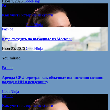
Июл 4, 2026
CodeNinja
Разное
Как учить историю искусств
Июн 25, 2026
CodeNinja
Разное
Куда съездить на выходные из Москвы
Июн 25, 2026
CodeNinja
You missed
Разное
Аренда GPU-сервера: как облачные вычисления меняют
подход к ИИ и рендерингу
CodeNinja
Разное
Как учить историю искусств