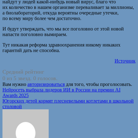
найдут у людей какой-нибудь новый вирус, благо что
их количество в нашем организме переваливает за миллионы,
а биолабораторий, откуда вероятны очередные утечки,
по всему миру более чем достаточно.
И будут утверждать, что мы все поголовно от этой новой
напасти поголовно вымираем.
Тут никакая реформа здравоохранения никому никаких
гарантий дать не способна.
Источник
Средний рейтинг
0 из 5 звезд. 0 голосов.
Вам нужно
авторизироваться
для того, чтобы проголосовать.
Навигация
Нейросеть выбрала лидеров ИИ в России на премии AI
Awards 2025
по
Югорских детей кормят плесневелыми котлетами в школьной
записям
столовой