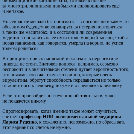
биомедицинские конгломераты, готовые в погоне
за многотриллионными прибылями спровоцировать еще
и не такое.
Но сейчас не мешало бы понимать — способна ли в каком-то
обозримом будущем коронавирусная истерия повториться
в таких же масштабах, и в состоянии ли современная
медицина поставить на ее пути столь мощный заслон, чтобы
новая пандемия, как говорится, умерла на корню, не успев
толком родиться?
В принципе, новых пандемий исключать в перспективе
никогда не стоит. Знатоков вопроса, например, серьезно
беспокоит и в значительной степени пугает вероятность того,
что штаммы того же птичьего гриппа, которые очень
вирулентны, обретут способность передаваться не только
от животного к человеку, но уже и от человека к человеку.
Если это произойдет по стечению обстоятельств, мало
не покажется никому.
Спрогнозировать, когда именно такое может случиться,
считает
профессор НИИ экспериментальной медицины
Лариса Руденко
, к сожалению, невозможно, но сбрасывать
этот вариант со счетов не нужно.