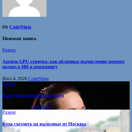
От
CodeNinja
Похожая запись
Разное
Аренда GPU-сервера: как облачные вычисления меняют
подход к ИИ и рендерингу
Июл 4, 2026
CodeNinja
Разное
Как учить историю искусств
Июн 25, 2026
CodeNinja
Разное
Куда съездить на выходные из Москвы