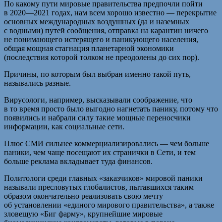
По какому пути мировые правительства предпочли пойти
в 2020—2021 годах, нам всем хорошо известно — перекрытие
основных международных воздушных (да и наземных
с водными) путей сообщения, отправка на карантин ничего
не понимающего истерящего и паникующего населения,
общая мощная стагнация планетарной экономики
(последствия которой толком не преодолены до сих пор).
Причины, по которым был выбран именно такой путь,
назывались разные.
Вирусологи, например, высказывали соображение, что
в то время просто было выгодно нагнетать панику, потому что
появились и набрали силу такие мощные переносчики
информации, как социальные сети.
Плюс СМИ сильнее коммерциализировались — чем больше
паники, чем чаще посещают их странички в Сети, и тем
больше реклама вкладывает туда финансов.
Политологи среди главных «заказчиков» мировой паники
называли пресловутых глобалистов, пытавшихся таким
образом окончательно реализовать свою мечту
об установлении «единого мирового правительства», а также
зловещую «Биг фарму», крупнейшие мировые