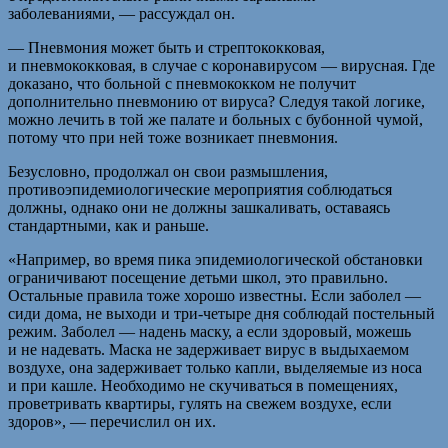
заболеваниями, — рассуждал он.
— Пневмония может быть и стрептококковая,
и пневмококковая, в случае с коронавирусом — вирусная. Где
доказано, что больной с пневмококком не получит
дополнительно пневмонию от вируса? Следуя такой логике,
можно лечить в той же палате и больных с бубонной чумой,
потому что при ней тоже возникает пневмония.
Безусловно, продолжал он свои размышления,
противоэпидемиологические мероприятия соблюдаться
должны, однако они не должны зашкаливать, оставаясь
стандартными, как и раньше.
«Например, во время пика эпидемиологической обстановки
ограничивают посещение детьми школ, это правильно.
Остальные правила тоже хорошо известны. Если заболел —
сиди дома, не выходи и три-четыре дня соблюдай постельный
режим. Заболел — надень маску, а если здоровый, можешь
и не надевать. Маска не задерживает вирус в выдыхаемом
воздухе, она задерживает только капли, выделяемые из носа
и при кашле. Необходимо не скучиваться в помещениях,
проветривать квартиры, гулять на свежем воздухе, если
здоров», — перечислил он их.