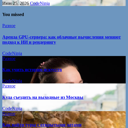
Июн 25, 2026
CodeNinja
You missed
Разное
Аренда GPU-сервера: как облачные вычисления меняют
подход к ИИ и рендерингу
CodeNinja
Разное
Как учить историю искусств
CodeNinja
Разное
Куда съездить на выходные из Москвы
CodeNinja
Разное
Как найти туры с открытыми датами