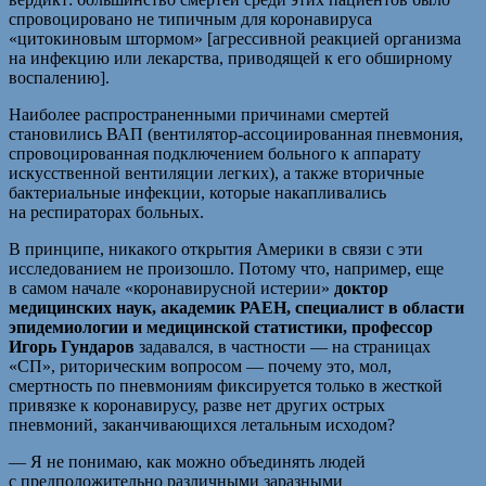
спровоцировано не типичным для коронавируса
«цитокиновым штормом» [агрессивной реакцией организма
на инфекцию или лекарства, приводящей к его обширному
воспалению].
Наиболее распространенными причинами смертей
становились ВАП (вентилятор-ассоциированная пневмония,
спровоцированная подключением больного к аппарату
искусственной вентиляции легких), а также вторичные
бактериальные инфекции, которые накапливались
на респираторах больных.
В принципе, никакого открытия Америки в связи с эти
исследованием не произошло. Потому что, например, еще
в самом начале «коронавирусной истерии»
доктор
медицинских наук, академик РАЕН, специалист в области
эпидемиологии и медицинской статистики, профессор
Игорь Гундаров
задавался, в частности — на страницах
«СП», риторическим вопросом — почему это, мол,
смертность по пневмониям фиксируется только в жесткой
привязке к коронавирусу, разве нет других острых
пневмоний, заканчивающихся летальным исходом?
— Я не понимаю, как можно объединять людей
с предположительно различными заразными