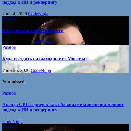
подход к ИИ и рендерингу
Июл 4, 2026
CodeNinja
Разное
Как учить историю искусств
Июн 25, 2026
CodeNinja
Разное
Куда съездить на выходные из Москвы
Июн 25, 2026
CodeNinja
You missed
Разное
Аренда GPU-сервера: как облачные вычисления меняют
подход к ИИ и рендерингу
CodeNinja
Разное