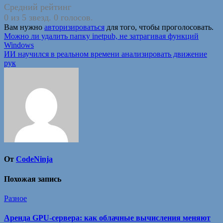
Средний рейтинг
0 из 5 звезд. 0 голосов.
Вам нужно
авторизироваться
для того, чтобы проголосовать.
Навигация
Можно ли удалить папку inetpub, не затрагивая функций
Windows
по
ИИ научился в реальном времени анализировать движение
записям
рук
От
CodeNinja
Похожая запись
Разное
Аренда GPU-сервера: как облачные вычисления меняют