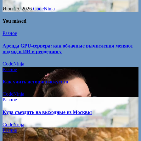
Июн 25, 2026
CodeNinja
You missed
Разное
Аренда GPU-сервера: как облачные вычисления меняют
подход к ИИ и рендерингу
CodeNinja
Разное
Как учить историю искусств
CodeNinja
Разное
Куда съездить на выходные из Москвы
CodeNinja
Разное