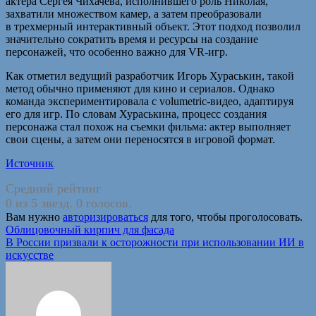
актера Сергея Чихачева, исполнившего роль Николая,
захватили множеством камер, а затем преобразовали
в трехмерный интерактивный объект. Этот подход позволил
значительно сократить время и ресурсы на создание
персонажей, что особенно важно для VR-игр.
Как отметил ведущий разработчик Игорь Хураськин, такой
метод обычно применяют для кино и сериалов. Однако
команда экспериментировала с volumetric-видео, адаптируя
его для игр. По словам Хураськина, процесс создания
персонажа стал похож на съемки фильма: актер выполняет
свои сцены, а затем они переносятся в игровой формат.
Источник
Средний рейтинг
0 из 5 звезд. 0 голосов.
Вам нужно
авторизироваться
для того, чтобы проголосовать.
Навигация
Облицовочный кирпич для фасада
В России призвали к осторожности при использовании ИИ в
по
искусстве
записям