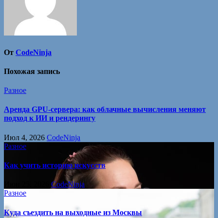
От
CodeNinja
Похожая запись
Разное
Аренда GPU-сервера: как облачные вычисления меняют
подход к ИИ и рендерингу
Июл 4, 2026
CodeNinja
Разное
Как учить историю искусств
Июн 25, 2026
CodeNinja
Разное
Куда съездить на выходные из Москвы