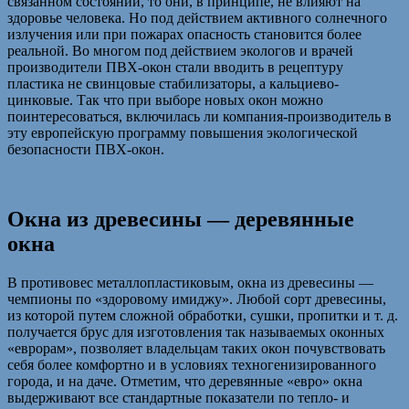
связанном состоянии, то они, в принципе, не влияют на
здоровье человека. Но под действием активного солнечного
излучения или при пожарах опасность становится более
реальной. Во многом под действием экологов и врачей
производители ПВХ-окон стали вводить в рецептуру
пластика не свинцовые стабилизаторы, а кальциево-
цинковые. Так что при выборе новых окон можно
поинтересоваться, включилась ли компания-производитель в
эту европейскую программу повышения экологической
безопасности ПВХ-окон.
Окна из древесины — деревянные
окна
В противовес металлопластиковым, окна из древесины —
чемпионы по «здоровому имиджу». Любой сорт древесины,
из которой путем сложной обработки, сушки, пропитки и т. д.
получается брус для изготовления так называемых оконных
«еврорам», позволяет владельцам таких окон почувствовать
себя более комфортно и в условиях техногенизированного
города, и на даче. Отметим, что деревянные «евро» окна
выдерживают все стандартные показатели по тепло- и