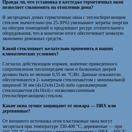
Правда ли, что установка в коттедже герметичных окон
позволяет сэкономить на отоплении дома?
В загородных домах герметичные окна с теплосберегающим
стеклом значительно (на 25-30%) уменьшают затраты энергии
на обогрев помещений и продлевают ресурс отопительного
оборудования, что в конечном итоге обеспечивает немалую
экономию денежных средств.
Какой стеклопакет желательно применять в наших
климатических условиях?
Согласно действующим нормам, значение приведенного
сопротивления теплопередаче окон и балконных дверей
должно быть не меньше 0,55 мг °С/Вт. Данные показатели
обеспечиваются 2- камерным стеклопакетом с минимальной
шириной 36 мм (4x12x4x12x4) либо однокамерным
стеклопакетом (4x16x4) с низкоэмиссионным
(теплосберегающим) стеклом.
Какие окна лучше защищают от пожара — ПВХ или
деревянные?
От внешнего источника огня пластиковые окна могут
загореться при температуре 330-400 °С, деревянные — при
210-270 °С (температура самовоспламенения у ПВХ – 450 °С,