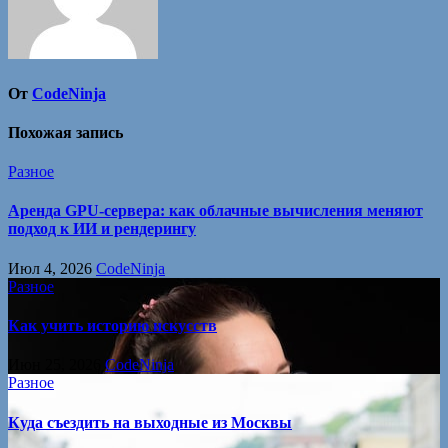
От
CodeNinja
Похожая запись
Разное
Аренда GPU-сервера: как облачные вычисления меняют
подход к ИИ и рендерингу
Июл 4, 2026
CodeNinja
Разное
Как учить историю искусств
Июн 25, 2026
CodeNinja
Разное
Куда съездить на выходные из Москвы