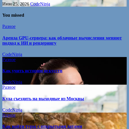
Июн 25, 2026
CodeNinja
You missed
Разное
Аренда GPU-сервера: как облачные вычисления меняют
подход к ИИ и рендерингу
CodeNinja
Разное
Как учить историю искусств
CodeNinja
Разное
Куда съездить на выходные из Москвы
CodeNinja
Разное
Как найти туры с открытыми датами