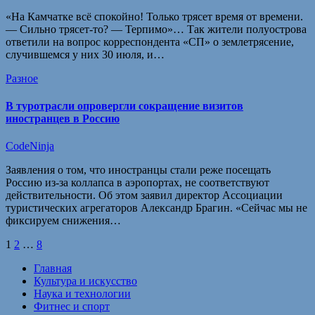
«На Камчатке всё спокойно! Только трясет время от времени.
— Сильно трясет-то? — Терпимо»… Так жители полуострова
ответили на вопрос корреспондента «СП» о землетрясение,
случившемся у них 30 июля, и…
Разное
В туротрасли опровергли сокращение визитов
иностранцев в Россию
CodeNinja
Заявления о том, что иностранцы стали реже посещать
Россию из-за коллапса в аэропортах, не соответствуют
действительности. Об этом заявил директор Ассоциации
туристических агрегаторов Александр Брагин. «Сейчас мы не
фиксируем снижения…
Пагинация
1
2
…
8
записей
Главная
Культура и искусство
Наука и технологии
Фитнес и спорт