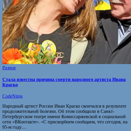
Разное
Стала известна причина смерти народного артиста Ивана
Краско
CodeNinja
Народный артист России Иван Краско скончался в результате
продолжительной болезни. Об этом сообщили в Санкт-
Петербургском театре имени Комиссаржевской в социальной
сети «ВКонтакте». «С прискорбием сообщаем, что сегодня, на
95-м году…