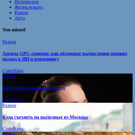
Интересное
Жизнь вокруг
Разное
Авто
You missed
Разное
Аренда GPU-сервера: как облачные вычисления меняют
подход к ИИ и рендерингу
CodeNinja
Разное
Как учить историю искусств
CodeNinja
Разное
Куда съездить на выходные из Москвы
CodeNinja
Разное