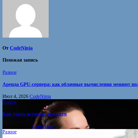
записям
От
CodeNinja
Похожая запись
Разное
Аренда GPU-сервера: как облачные вычисления меняют под
Июл 4, 2026
CodeNinja
Разное
Как учить историю искусств
Июн 25, 2026
CodeNinja
Разное