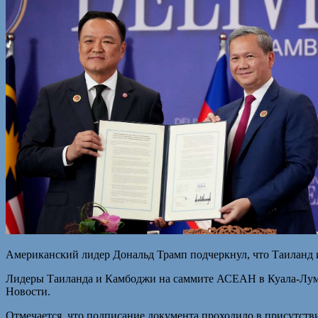
Американский лидер Дональд Трамп подчеркнул, что Таиланд 
Лидеры Таиланда и Камбоджи на саммите АСЕАН в Куала-Лумпу
Новости.
Отмечается, что подписание документа проходило в присутст