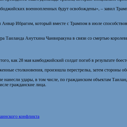
мбоджийских военнопленных будут освобождены», – завил Трамп
и Анвар Ибрагим, который вместе с Трампом в июле способств
ра Таиланда Анутхина Чанвиракуна в связи со смертью королев
го, как 28 мая камбоджийский солдат погиб в результате боест
уженные столкновения, произошла перестрелка, затем стороны о
ые нанесли удары, в том числе, по гражданским объектам Таилан
числе гражданские лица.
раинского конфликта