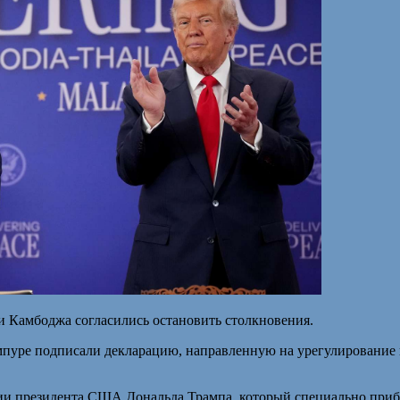
и Камбоджа согласились остановить столкновения.
ре подписали декларацию, направленную на урегулирование ко
вии президента США Дональда Трампа, который специально приб