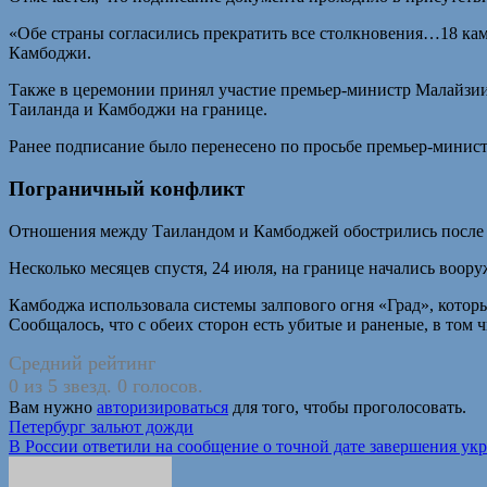
«Обе страны согласились прекратить все столкновения…18 ка
Камбоджи.
Также в церемонии принял участие премьер-министр Малайзи
Таиланда и Камбоджи на границе.
Ранее подписание было перенесено по просьбе премьер-минист
Пограничный конфликт
Отношения между Таиландом и Камбоджей обострились после то
Несколько месяцев спустя, 24 июля, на границе начались воор
Камбоджа использовала системы залпового огня «Град», котор
Сообщалось, что с обеих сторон есть убитые и раненые, в том 
Средний рейтинг
0 из 5 звезд. 0 голосов.
Вам нужно
авторизироваться
для того, чтобы проголосовать.
Навигация
Петербург зальют дожди
В России ответили на сообщение о точной дате завершения ук
по