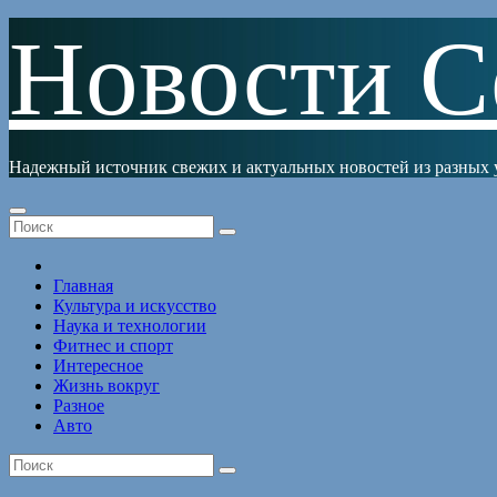
Перейти
Новости С
к
содержимому
Надежный источник свежих и актуальных новостей из разных 
Главная
Культура и искусство
Наука и технологии
Фитнес и спорт
Интересное
Жизнь вокруг
Разное
Авто