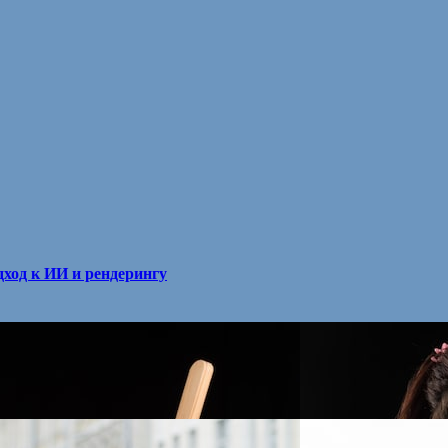
ход к ИИ и рендерингу