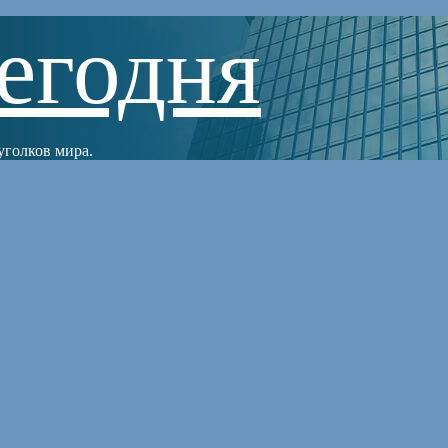
егодня
уголков мира.