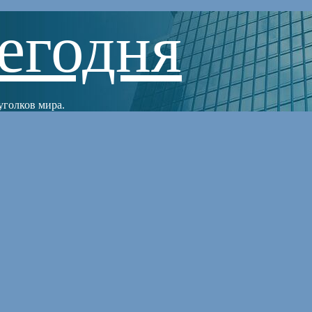
егодня
уголков мира.