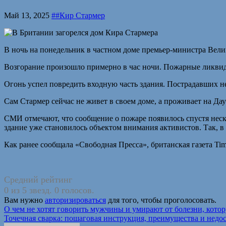
Май 13, 2025
##Кир Стармер
В ночь на понедельник в частном доме премьер-министра Вели
Возгорание произошло примерно в час ночи. Пожарные ликвиди
Огонь успел повредить входную часть здания. Пострадавших не
Сам Стармер сейчас не живет в своем доме, а проживает на Да
СМИ отмечают, что сообщение о пожаре появилось спустя неск
здание уже становилось объектом внимания активистов. Так, в
Как ранее сообщала «Свободная Пресса», британская газета Tim
Средний рейтинг
0 из 5 звезд. 0 голосов.
Вам нужно
авторизироваться
для того, чтобы проголосовать.
Навигация
О чем не хотят говорить мужчины и умирают от болезни, кото
Точечная сварка: пошаговая инструкция, преимущества и недо
по