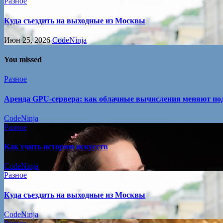
Разное
Куда съездить на выходные из Москвы
Июн 25, 2026
CodeNinja
You missed
Разное
Аренда GPU-сервера: как облачные вычисления меняют под
CodeNinja
Разное
Как учить историю искусств
CodeNinja
Разное
Куда съездить на выходные из Москвы
CodeNinja