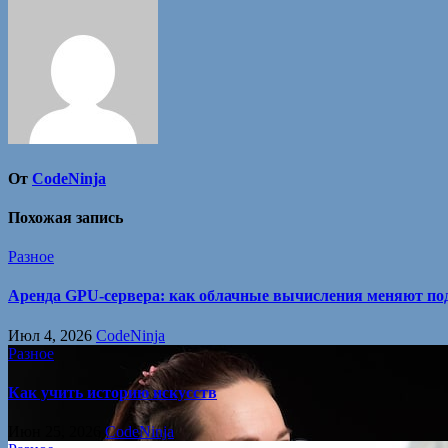
записям
От
CodeNinja
Похожая запись
Разное
Аренда GPU-сервера: как облачные вычисления меняют под
Июл 4, 2026
CodeNinja
Разное
Как учить историю искусств
Июн 25, 2026
CodeNinja