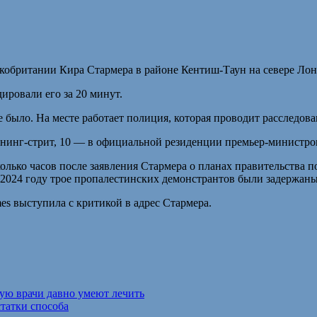
кобритании Кира Стармера в районе Кентиш-Таун на севере Лон
ровали его за 20 минут.
 было. На месте работает полиция, которая проводит расследова
унинг-стрит, 10 — в официальной резиденции премьер-министров
олько часов после заявления Стармера о планах правительства 
 2024 году трое пропалестинских демонстрантов были задержаны
es выступила с критикой в адрес Стармера.
рую врачи давно умеют лечить
статки способа