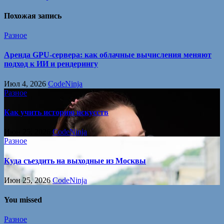
Похожая запись
Разное
Аренда GPU-сервера: как облачные вычисления меняют
подход к ИИ и рендерингу
Июл 4, 2026
CodeNinja
Разное
Как учить историю искусств
Июн 25, 2026
CodeNinja
Разное
Куда съездить на выходные из Москвы
Июн 25, 2026
CodeNinja
You missed
Разное