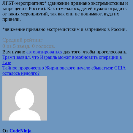
ЛГБТ-мероприятиях* (движение признано экстремистским и
запрещено в России). Как отмечалось, детей нужно оградить
от таких мероприятий, так как они не понимают, куда их
привели.
*движение признано экстремистским и запрещено в России.
Средний рейтинг
0 из 5 звезд. 0 голосов.
Вам нужно
авторизироваться
для того, чтобы проголосовать.
Навигация
Трамп заявил, что Израиль может возобновить операции в
Газе
по
Тайное пророчество Жириновского начало сбываться: США
записям
осталось недолго?
От
CodeNinja