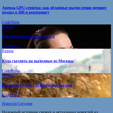
Аренда GPU-сервера: как облачные вычисления меняют
подход к ИИ и рендерингу
CodeNinja
Разное
Как учить историю искусств
CodeNinja
Разное
Куда съездить на выходные из Москвы
CodeNinja
Разное
Как найти туры с открытыми датами
CodeNinja
Новости Сегодня
Надежный источник свежих и актуальных новостей из