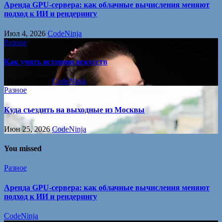
Аренда GPU-сервера: как облачные вычисления меняют
подход к ИИ и рендерингу
Июл 4, 2026
CodeNinja
Разное
Как учить историю искусств
Июн 25, 2026
CodeNinja
Разное
Куда съездить на выходные из Москвы
Июн 25, 2026
CodeNinja
You missed
Разное
Аренда GPU-сервера: как облачные вычисления меняют
подход к ИИ и рендерингу
CodeNinja