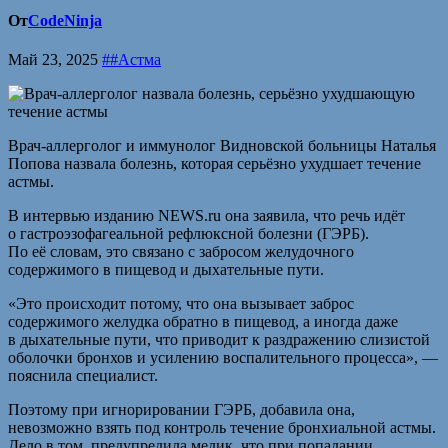
От
CodeNinja
Май 23, 2025
##Астма
Врач-аллерголог и иммунолог Видновской больницы Наталья
Попова назвала болезнь, которая серьёзно ухудшает течение
астмы.
В интервью изданию NEWS.ru она заявила, что речь идёт
о гастроэзофагеальной рефлюксной болезни (ГЭРБ).
По её словам, это связано с забросом желудочного
содержимого в пищевод и дыхательные пути.
«Это происходит потому, что она вызывает заброс
содержимого желудка обратно в пищевод, а иногда даже
в дыхательные пути, что приводит к раздражению слизистой
оболочки бронхов и усилению воспалительного процесса», —
пояснила специалист.
Поэтому при игнорировании ГЭРБ, добавила она,
невозможно взять под контроль течение бронхиальной астмы.
Дело в том, предупредила медик, что при попадании