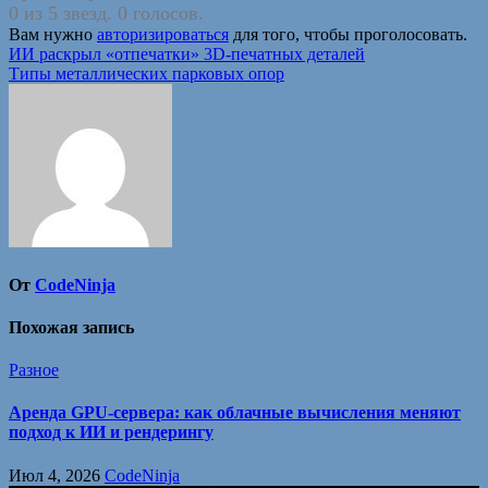
0 из 5 звезд. 0 голосов.
Вам нужно
авторизироваться
для того, чтобы проголосовать.
Навигация
ИИ раскрыл «отпечатки» 3D-печатных деталей
Типы металлических парковых опор
по
записям
От
CodeNinja
Похожая запись
Разное
Аренда GPU-сервера: как облачные вычисления меняют
подход к ИИ и рендерингу
Июл 4, 2026
CodeNinja