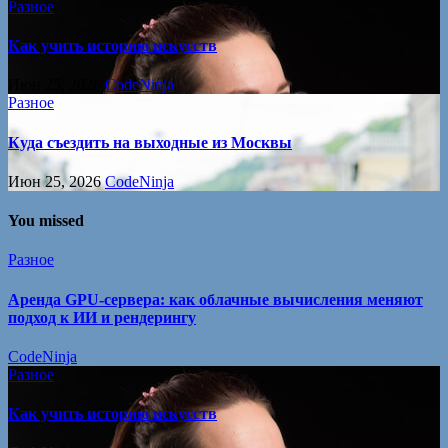
Разное
Как учить историю искусств
Июн 25, 2026
CodeNinja
Разное
Куда съездить на выходные из Москвы
Июн 25, 2026
CodeNinja
You missed
Разное
Аренда GPU-сервера: как облачные вычисления меняют
подход к ИИ и рендерингу
CodeNinja
Разное
Как учить историю искусств