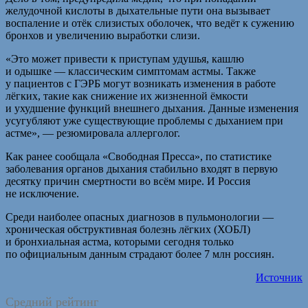
желудочной кислоты в дыхательные пути она вызывает
воспаление и отёк слизистых оболочек, что ведёт к сужению
бронхов и увеличению выработки слизи.
«Это может привести к приступам удушья, кашлю
и одышке — классическим симптомам астмы. Также
у пациентов с ГЭРБ могут возникать изменения в работе
лёгких, такие как снижение их жизненной ёмкости
и ухудшение функций внешнего дыхания. Данные изменения
усугубляют уже существующие проблемы с дыханием при
астме», — резюмировала аллерголог.
Как ранее сообщала «Свободная Пресса», по статистике
заболевания органов дыхания стабильно входят в первую
десятку причин смертности во всём мире. И Россия
не исключение.
Среди наиболее опасных диагнозов в пульмонологии —
хроническая обструктивная болезнь лёгких (ХОБЛ)
и бронхиальная астма, которыми сегодня только
по официальным данным страдают более 7 млн россиян.
Источник
Средний рейтинг