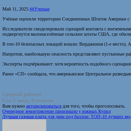
Май 11, 2025
##Ученые
Учёные оценили территории Соединенных Штатов Америки с то
Исследователи смоделировали сценарий контакта с внеземным
подвергнутся малонаселённые сельские штаты США, где обили
В топ-10 безопасных локаций вошли: Вирджиния (1-е место), А
Напротив, наибольшую опасность представляют пустынные ра
Эксперты подчёркивают: хотя вероятность подобного сценария
Ранее «СП» сообщала, что американское Центральное разведыв
Средний рейтинг
0 из 5 звезд. 0 голосов.
Вам нужно
авторизироваться
для того, чтобы проголосовать.
Навигация
Очередное землетрясение произошло у южных Курил
Лучшая газовая плита для дачи под баллон: ТОП-10 лучших мо
по
записям