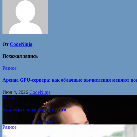
От
CodeNinja
Похожая запись
Разное
Аренда GPU-сервера: как облачные вычисления меняют под
Июл 4, 2026
CodeNinja
Разное
Как учить историю искусств
Июн 25, 2026
CodeNinja
Разное