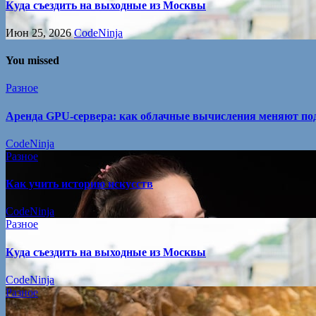
Куда съездить на выходные из Москвы
Июн 25, 2026
CodeNinja
You missed
Разное
Аренда GPU-сервера: как облачные вычисления меняют под
CodeNinja
Разное
Как учить историю искусств
CodeNinja
Разное
Куда съездить на выходные из Москвы
CodeNinja
Разное