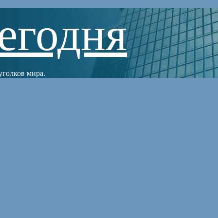
егодня
уголков мира.