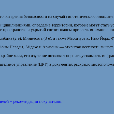
чки зрения безопасности на случай гипотетического иноплане
и цивилизациями, определив территории, которые могут стать 
е пространства и укрытий снизит шансы привлечь внимание по
лабама (2-е), Миннесота (3-е), а также Массачусетс, Нью-Йорк,
йоны Невады, Айдахо и Аризоны — открытая местность лишает 
 крайне мала, его изучение позволяет оценить уязвимость инфр
ательное управление (ЦРУ) в документах раскрыло местоположе
делей + рекомендации покупателям