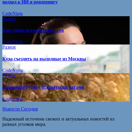
подход к ИИ и рендерингу
CodeNinja
Разное
Как учить историю искусств
CodeNinja
Разное
Куда съездить на выходные из Москвы
CodeNinja
Разное
Как найти туры с открытыми датами
CodeNinja
Новости Сегодня
Надежный источник свежих и актуальных новостей из
разных уголков мира.