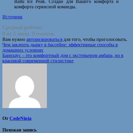
Ballu Ice Peak. Создан для Вашего комфорта и
комфорта сервисной команды.
Источник
Средний рейтинг
0 из 5 звезд. 0 голосов.
Вам нужно
авторизироваться
для того, чтобы проголосовать.
Навигация
Чем заклеить дырку в бассейне: эффективные способы в
домашних условиях
по
Барнхаус – это комфортный дом с экстерьером амбара, но в
записям
красивой современной стилистике
От
CodeNinja
Похожая запись