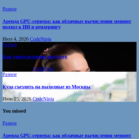
Разное
Аренда GPU-сервера: как облачные вычисления меняют
подход к ИИ и рендерингу
Июл 4, 2026
CodeNinja
Разное
Как учить историю искусств
Июн 25, 2026
CodeNinja
Разное
Куда съездить на выходные из Москвы
Июн 25, 2026
CodeNinja
You missed
Разное
Аренда GPU-сервера: как облачные вычисления меняют