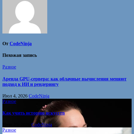
От
CodeNinja
Похожая запись
Разное
Аренда GPU-сервера: как облачные вычисления меняют
подход к ИИ и рендерингу
Июл 4, 2026
CodeNinja
Разное
Как учить историю искусств
Июн 25, 2026
CodeNinja
Разное