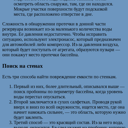
осмотреть область снаружи, там, где он находился.
Мокрые участки поверхности будут подсказкой
места, где расположено отверстие в дне.
Сложность в обнаружении протечки в донной части
резервуара возникает из-за маленького количества воды
внутри. Ее давления недостаточно. Чтобы исправить
ситуацию, используют электронасос, который предназначен
для автомобилей либо компрессор. Из-за давления воздуха,
который будет поступать от агрегата, образуются пузыри —
они покажут место протечки бассейна.
Поиск на стенах
Есть три способа найти повреждение емкости по стенкам.
Первый из них, более длительный, описывался выше —
поиск пробоины по периметру бассейна, когда уровень
воды перестал опускаться.
Второй заключается в сухих салфетках. Проводя рукой
вверх и вниз по всей окружности, ищется место, где она
начнет намокать сильнее, — это область, которую нужно
будет заклеить.
Третий способ — это красящий состав. Из-за него вода,
выходя, окрасится. Ее след укажет на пробоину, которую