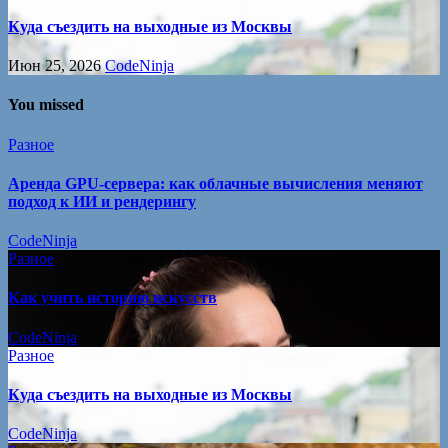
Куда съездить на выходные из Москвы
Июн 25, 2026
CodeNinja
You missed
Разное
Аренда GPU-сервера: как облачные вычисления меняют
подход к ИИ и рендерингу
CodeNinja
Разное
Как учить историю искусств
CodeNinja
Разное
Куда съездить на выходные из Москвы
CodeNinja